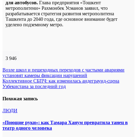
для автобусов.
Глава предприятия «Тошкент
метрополитени» Рахмонбек Усманов заявил, что
разрабатывается стратегия развития метрополитена
Ташкента до 2040 года, где основное внимание будет
уделено подземному метро.
3 946
Навигация
Возле школ и пешеходных переходов с частыми авариями
установят камеры фиксации нарушений
по
Коллективное СБПЧ: как изменилась андеграунд-сцена
записям
Узбекистана за последний год
Похожая запись
ЛЮДИ
«Поющие руки»: как Тамара Ханум превратила танец в
театр одного человека