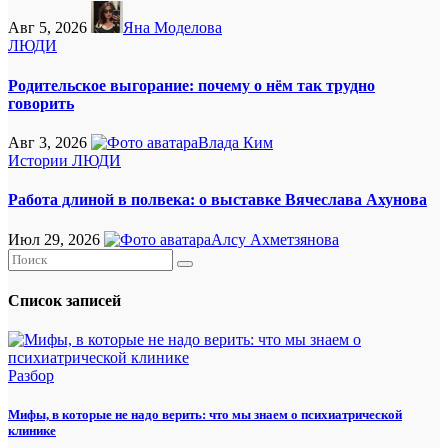
Авг 5, 2026
Яна Моделова
ЛЮДИ
Родительское выгорание: почему о нём так трудно
говорить
Авг 3, 2026
Влада Ким
Истории
ЛЮДИ
Работа длиной в полвека: о выставке Вячеслава Ахунова
Июл 29, 2026
Алсу Ахметзянова
Список записей
Разбор
Мифы, в которые не надо верить: что мы знаем о психиатрической
клинике