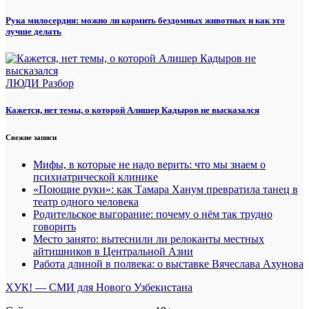
Рука милосердия: можно ли кормить бездомных животных и как это
лучше делать
ЛЮДИ
Разбор
Кажется, нет темы, о которой Алишер Кадыров не высказался
Свежие записи
Мифы, в которые не надо верить: что мы знаем о
психиатрической клинике
«Поющие руки»: как Тамара Ханум превратила танец в
театр одного человека
Родительское выгорание: почему о нём так трудно
говорить
Место занято: вытеснили ли релоканты местных
айтишников в Центральной Азии
Работа длиной в полвека: о выставке Вячеслава Ахунова
ХУК! — СМИ для Нового Узбекистана