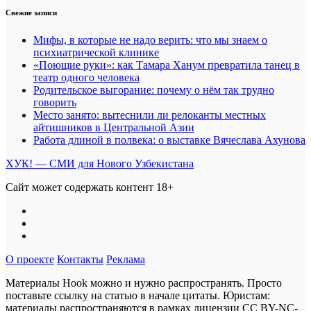
Свежие записи
Мифы, в которые не надо верить: что мы знаем о
психиатрической клинике
«Поющие руки»: как Тамара Ханум превратила танец в
театр одного человека
Родительское выгорание: почему о нём так трудно
говорить
Место занято: вытеснили ли релоканты местных
айтишников в Центральной Азии
Работа длиной в полвека: о выставке Вячеслава Ахунова
ХУК! — СМИ для Нового Узбекистана
Сайт может содержать контент 18+
О проекте
Контакты
Реклама
Материалы Hook можно и нужно распространять. Просто
поставьте ссылку на статью в начале цитаты. Юристам:
материалы распространяются в рамках лицензии
CC BY-NC-