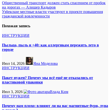
Навигация
Общественный транспорт должен стать спасением от пробок
на дорогах — Алишер Кадыров
по
Узбекские местные власти участвуют в проекте повышения
записям
гражданской вовлеченности
Похожая запись
ИНСТРУКЦИИ
Пыльца, пыль и +40: как аллергикам пережить лето в
городе
Июл 14, 2026
Яна Моделова
ИНСТРУКЦИИ
Пакет нужен? Почему мы всё ещё не отказались от
пластиковой упаковки
Июл 3, 2026
Влада Ким
ИНСТРУКЦИИ
Почему нам плохо: влияют ли на нас магнитные бури, луна