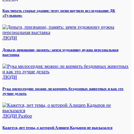
Как читать старые здания: чему меня научило исследование ДК
«Гульшан»
ЛЮДИ
Деньги, признание, память: зачем художнику нужна персональная
выставка
ЛЮДИ
Рука милосердия: можно ли кормить бездомных животных и как это
лучше делать
ЛЮДИ
Разбор
Кажется, нет темы, о которой Алишер Кадыров не высказался