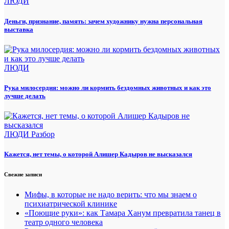
ЛЮДИ
Деньги, признание, память: зачем художнику нужна персональная
выставка
ЛЮДИ
Рука милосердия: можно ли кормить бездомных животных и как это
лучше делать
ЛЮДИ
Разбор
Кажется, нет темы, о которой Алишер Кадыров не высказался
Свежие записи
Мифы, в которые не надо верить: что мы знаем о
психиатрической клинике
«Поющие руки»: как Тамара Ханум превратила танец в
театр одного человека