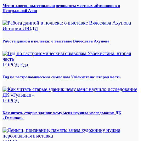
Место занято: вытеснили ли релоканты местных айтишников в
Центральной Азии
Истории
ЛЮДИ
Работа длиной в полвека: о выставке Вячеслава Ахунова
ГОРОД
Еда
Гид по гастрономическим символам Узбекистана: вторая часть
ГОРОД
Как читать старые здания: чему меня научило исследование ДК
«Гульшан»