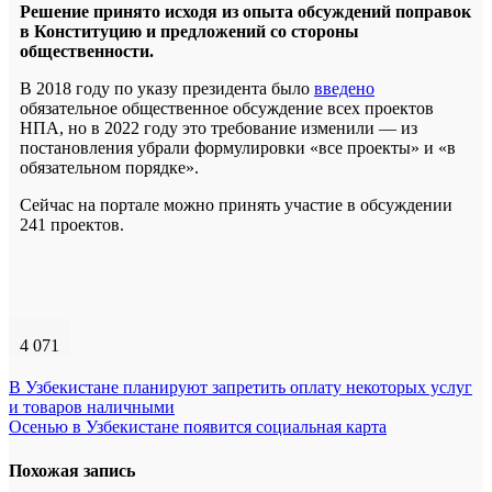
Решение принято исходя из опыта обсуждений поправок
в Конституцию и предложений со стороны
общественности.
В 2018 году по указу президента было
введено
обязательное общественное обсуждение всех проектов
НПА, но в 2022 году это требование изменили — из
постановления убрали формулировки «все проекты» и «в
обязательном порядке».
Сейчас на портале можно принять участие в обсуждении
241 проектов.
4 071
Навигация
В Узбекистане планируют запретить оплату некоторых услуг
и товаров наличными
по
Осенью в Узбекистане появится социальная карта
записям
Похожая запись