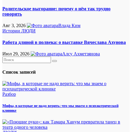
Родительское выгорание: почему о нём так трудно
говорить
Авг 3, 2026
Влада Ким
Истории
ЛЮДИ
Работа длиной в полвека: о выставке Вячеслава Ахунова
Июл 29, 2026
Алсу Ахметзянова
Список записей
Разбор
Мифы, в которые не надо верить: что мы знаем о психиатрической
клинике