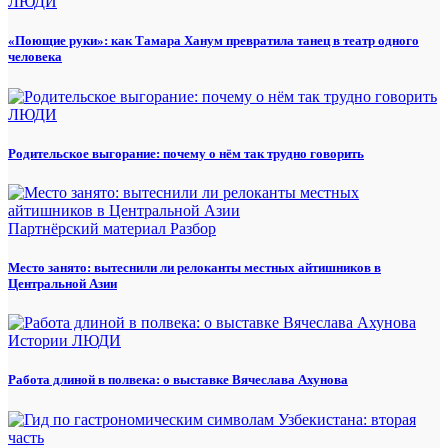
ЛЮДИ
«Поющие руки»: как Тамара Ханум превратила танец в театр одного
человека
ЛЮДИ
Родительское выгорание: почему о нём так трудно говорить
Партнёрский материал
Разбор
Место занято: вытеснили ли релоканты местных айтишников в
Центральной Азии
Истории
ЛЮДИ
Работа длиной в полвека: о выставке Вячеслава Ахунова