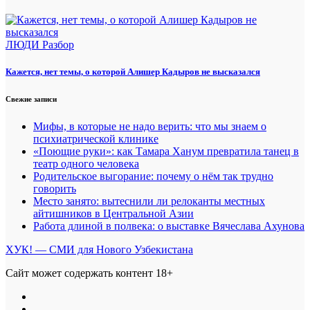
ЛЮДИ
Разбор
Кажется, нет темы, о которой Алишер Кадыров не высказался
Свежие записи
Мифы, в которые не надо верить: что мы знаем о
психиатрической клинике
«Поющие руки»: как Тамара Ханум превратила танец в
театр одного человека
Родительское выгорание: почему о нём так трудно
говорить
Место занято: вытеснили ли релоканты местных
айтишников в Центральной Азии
Работа длиной в полвека: о выставке Вячеслава Ахунова
ХУК! — СМИ для Нового Узбекистана
Сайт может содержать контент 18+