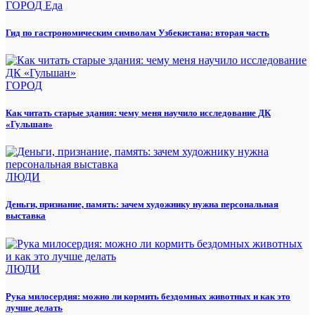
ГОРОД
Еда
Гид по гастрономическим символам Узбекистана: вторая часть
ГОРОД
Как читать старые здания: чему меня научило исследование ДК
«Гульшан»
ЛЮДИ
Деньги, признание, память: зачем художнику нужна персональная
выставка
ЛЮДИ
Рука милосердия: можно ли кормить бездомных животных и как это
лучше делать