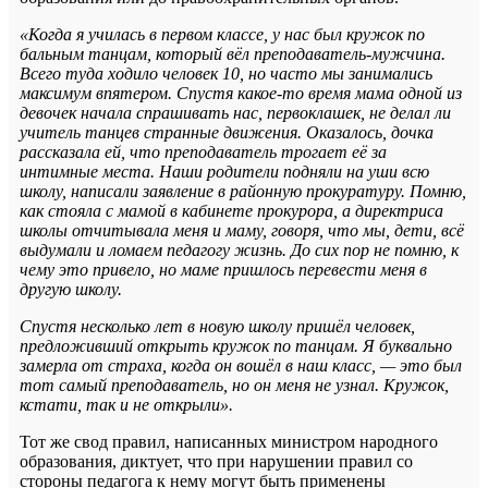
«Когда я училась в первом классе, у нас был кружок по
бальным танцам, который вёл преподаватель-мужчина.
Всего туда ходило человек 10, но часто мы занимались
максимум впятером. Спустя какое-то время мама одной из
девочек начала спрашивать нас, первоклашек, не делал ли
учитель танцев странные движения. Оказалось, дочка
рассказала ей, что преподаватель трогает её за
интимные места. Наши родители подняли на уши всю
школу, написали заявление в районную прокуратуру. Помню,
как стояла с мамой в кабинете прокурора, а директриса
школы отчитывала меня и маму, говоря, что мы, дети, всё
выдумали и ломаем педагогу жизнь. До сих пор не помню, к
чему это привело, но маме пришлось перевести меня в
другую школу.
Спустя несколько лет в новую школу пришёл человек,
предложивший открыть кружок по танцам. Я буквально
замерла от страха, когда он вошёл в наш класс, — это был
тот самый преподаватель, но он меня не узнал. Кружок,
кстати, так и не открыли».
Тот же свод правил, написанных министром народного
образования, диктует, что при нарушении правил со
стороны педагога к нему могут быть применены