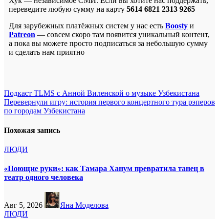
Хук — независимое СМИ. Если вы хотите нас поддержать,
переведите любую сумму на карту
5614 6821 2313 9265
Для зарубежных платёжных систем у нас есть
Boosty
и
Patreon
— совсем скоро там появится уникальный контент,
а пока вы можете просто подписаться за небольшую сумму
и сделать нам приятно
Навигация
Подкаст TLMS с Анной Виленской о музыке Узбекистана
Перевернули игру: история первого концертного тура рэперов
по
по городам Узбекистана
записям
Похожая запись
ЛЮДИ
«Поющие руки»: как Тамара Ханум превратила танец в
театр одного человека
Авг 5, 2026
Яна Моделова
ЛЮДИ