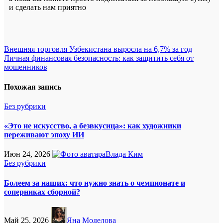
и сделать нам приятно
Навигация
Внешняя торговля Узбекистана выросла на 6,7% за год
Личная финансовая безопасность: как защитить себя от
по
мошенников
записям
Похожая запись
Без рубрики
«Это не искусство, а безвкусица»: как художники
переживают эпоху ИИ
Июн 24, 2026
Влада Ким
Без рубрики
Болеем за наших: что нужно знать о чемпионате и
соперниках сборной?
Май 25, 2026
Яна Моделова