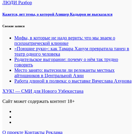
ЛЮДИ
Разбор
Кажется, нет темы, о которой Алишер Кадыров не высказался
Свежие записи
Мифы, в которые не надо верить: что мы знаем о
психиатрической клинике
«Поющие руки»: как Тамара Ханум превратила танец в
театр одного человека
Родительское выгорание: почему о нём так трудно
говорить
Место занято: вытеснили ли релоканты местных
айтишников в Центральной Азии
Работа длиной в полвека: о выставке Вячеслава Ахунова
ХУК! — СМИ для Нового Узбекистана
Сайт может содержать контент 18+
О проекте
Контакты
Реклама