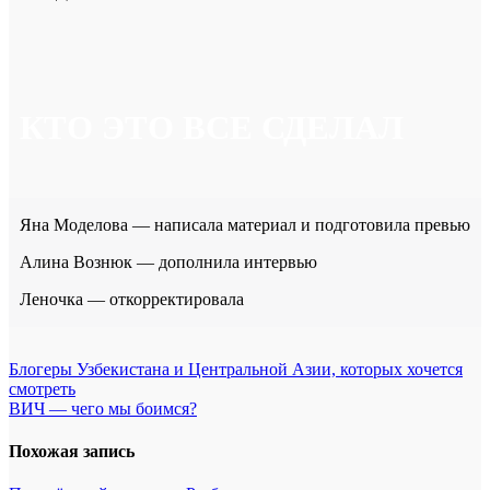
КТО ЭТО ВСЕ СДЕЛАЛ
Яна Моделова — написала материал и подготовила превью
Алина Вознюк — дополнила интервью
Леночка — откорректировала
Навигация
Блогеры Узбекистана и Центральной Азии, которых хочется
смотреть
по
ВИЧ — чего мы боимся?
записям
Похожая запись