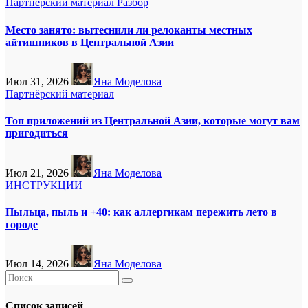
Партнёрский материал
Разбор
Место занято: вытеснили ли релоканты местных
айтишников в Центральной Азии
Июл 31, 2026
Яна Моделова
Партнёрский материал
Топ приложений из Центральной Азии, которые могут вам
пригодиться
Июл 21, 2026
Яна Моделова
ИНСТРУКЦИИ
Пыльца, пыль и +40: как аллергикам пережить лето в
городе
Июл 14, 2026
Яна Моделова
Список записей