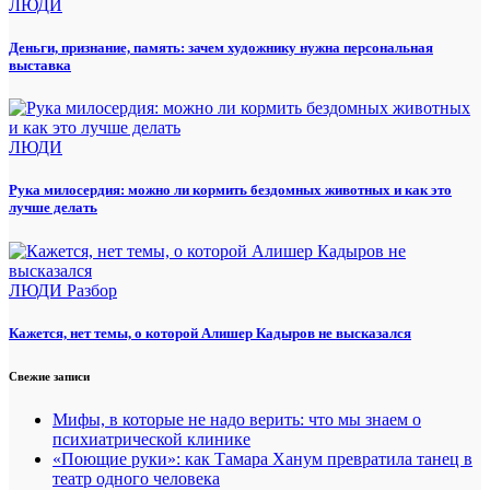
ЛЮДИ
Деньги, признание, память: зачем художнику нужна персональная
выставка
ЛЮДИ
Рука милосердия: можно ли кормить бездомных животных и как это
лучше делать
ЛЮДИ
Разбор
Кажется, нет темы, о которой Алишер Кадыров не высказался
Свежие записи
Мифы, в которые не надо верить: что мы знаем о
психиатрической клинике
«Поющие руки»: как Тамара Ханум превратила танец в
театр одного человека