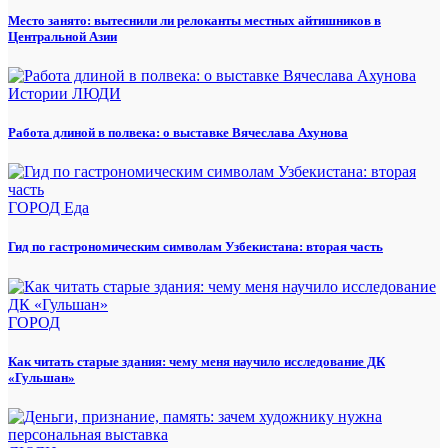
Место занято: вытеснили ли релоканты местных айтишников в
Центральной Азии
Истории
ЛЮДИ
Работа длиной в полвека: о выставке Вячеслава Ахунова
ГОРОД
Еда
Гид по гастрономическим символам Узбекистана: вторая часть
ГОРОД
Как читать старые здания: чему меня научило исследование ДК
«Гульшан»