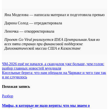
Яна Моделова — написала материал и подготовила превью
Дарина Солод — отредактировала
Леночка — откорректировала
Проект Go Viral реализуется IDEA Центральная Азия во
всех пяти странах при финансовой поддержке
Дипломатической миссии США в Казахстане
Навигация
ЧМ-2026 ещё не начался, а скандалов уже больше, чем голов:
разбор главных новостей мундиаля
по
Кисельные берега: что нам обещали на Чарваке и чего там так
записям
и не случилось
Похожая запись
Разбор
Мифы, в которые не надо верить: что мы знаем о