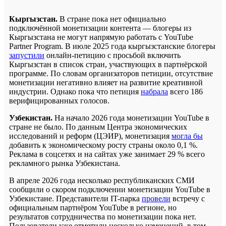
Кыргызстан.
В стране пока нет официально
подключённой монетизации контента — блогеры из
Кыргызстана не могут напрямую работать с YouTube
Partner Program. В июле 2025 года кыргызстанские блогеры
запустили
онлайн-петицию с просьбой включить
Кыргызстан в список стран, участвующих в партнёрской
программе. По словам организаторов петиции, отсутствие
монетизации негативно влияет на развитие креативной
индустрии. Однако пока что петиция
набрала
всего 186
верифицированных голосов.
Узбекистан.
На начало 2026 года монетизации YouTube в
стране не было. По данным Центра экономических
исследований и реформ (ЦЭИР), монетизация
могла бы
добавить к экономическому росту страны около 0,1 %.
Реклама в соцсетях и на сайтах уже занимает 29 % всего
рекламного рынка Узбекистана.
В апреле 2026 года несколько республиканских СМИ
сообщили о скором подключении монетизации YouTube в
Узбекистане. Представители IT-парка
провели
встречу с
официальным партнёром YouTube в регионе, но
результатов сотрудничества по монетизации пока нет.
Пользователи уже отметили несколько изменений, в том