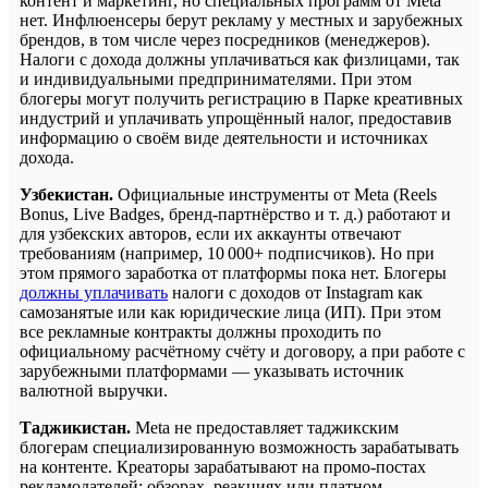
контент и маркетинг, но специальных программ от Meta
нет. Инфлюенсеры берут рекламу у местных и зарубежных
брендов, в том числе через посредников (менеджеров).
Налоги с дохода должны уплачиваться как физлицами, так
и индивидуальными предпринимателями. При этом
блогеры могут получить регистрацию в Парке креативных
индустрий и уплачивать упрощённый налог, предоставив
информацию о своём виде деятельности и источниках
дохода.
Узбекистан.
Официальные инструменты от Meta (Reels
Bonus, Live Badges, бренд-партнёрство и т. д.) работают и
для узбекских авторов, если их аккаунты отвечают
требованиям (например, 10 000+ подписчиков). Но при
этом прямого заработка от платформы пока нет. Блогеры
должны уплачивать
налоги с доходов от Instagram как
самозанятые или как юридические лица (ИП). При этом
все рекламные контракты должны проходить по
официальному расчётному счёту и договору, а при работе с
зарубежными платформами — указывать источник
валютной выручки.
Таджикистан.
Meta не предоставляет таджикским
блогерам специализированную возможность зарабатывать
на контенте. Креаторы зарабатывают на промо-постах
рекламодателей: обзорах, реакциях или платном