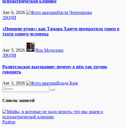
психиатрической клинике
Авг 6, 2026
Настя Черепанова
ЛЮДИ
«Поющие руки»: как Тамара Ханум превратила танец в
театр одного человека
Авг 5, 2026
Яна Моделова
ЛЮДИ
Родительское выгорание: почему о нём так трудно
говорить
Авг 3, 2026
Влада Ким
Список записей
Разбор