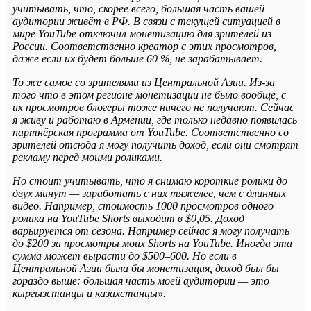
учитывать, что, скорее всего, большая часть вашей
аудитории живёт в РФ. В связи с текущей ситуацией в
мире YouTube отключил монетизацию для зрителей из
России. Соответственно креатор с этих просмотров,
даже если их будет больше 60 %, не зарабатывает.
То же самое со зрителями из Центральной Азии. Из-за
того что в этом регионе монетизации не было вообще, с
их просмотров блогеры тоже ничего не получают. Сейчас
я живу и работаю в Армении, где только недавно появилась
партнёрская программа от YouTube. Соответственно со
зрителей отсюда я могу получить доход, если они смотрят
рекламу перед моими роликами.
Но стоит учитывать, что я снимаю короткие ролики до
двух минут — заработать с них тяжелее, чем с длинных
видео. Например, стоимость 1000 просмотров одного
ролика на YouTube Shorts выходит в $0,05. Доход
варьируется от сезона. Например сейчас я могу получать
до $200 за просмотры моих Shorts на YouTube. Иногда эта
сумма может вырасти до $500–600. Но если в
Центральной Азии была бы монетизация, доход был бы
гораздо выше: большая часть моей аудитории — это
кыргызстанцы и казахстанцы».