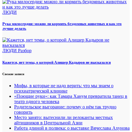
ЛЮДИ
Рука милосердия: можно ли кормить бездомных животных и как это
лучше делать
ЛЮДИ
Разбор
Кажется, нет темы, о которой Алишер Кадыров не высказался
Свежие записи
Мифы, в которые не надо верить: что мы знаем о
психиатрической клинике
«Поющие руки»: как Тамара Ханум превратила танец в
театр одного человека
Родительское выгорание: почему о нём так трудно
говорить
Место занято: вытеснили ли релоканты местных
айтишников в Центральной Азии
Работа длиной в полвека: о выставке Вячеслава Ахунова