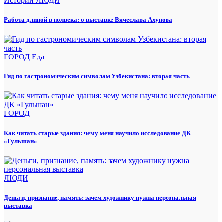
Истории
ЛЮДИ
Работа длиной в полвека: о выставке Вячеслава Ахунова
ГОРОД
Еда
Гид по гастрономическим символам Узбекистана: вторая часть
ГОРОД
Как читать старые здания: чему меня научило исследование ДК
«Гульшан»
ЛЮДИ
Деньги, признание, память: зачем художнику нужна персональная
выставка