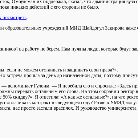
сток, Омбудсман их поддержал, сказал, что администрация вуза
пока никаких действий с его стороны не было.
х посмотреть
.
сти образовательных учреждений МИД Шайдогул Закирова даже с
кников] на работу не берем. Нам нужны люди, которые будут за
ы, если не можем отстаивать и защищать свои права?».
Но встреча прошла за день до назначенной даты, поэтому присут
, — вспоминает Гулоим. — Я перебила его и спросила: «Здесь п
должны передать остальным его слова. На этом собрании ректо
 50% скидку?». Я ответила: «А как же остальные?», на что ректо
будут оплачивать контракт в следующем году? Разве в УМЭД мог
акта, нас просто застали врасплох. И руководство университета 