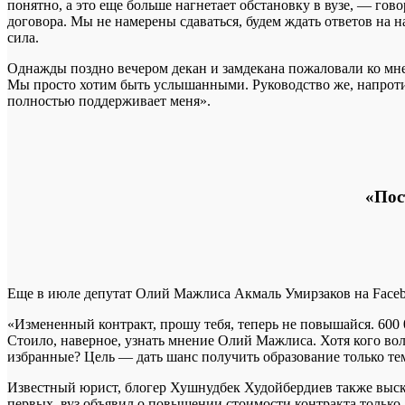
понятно, а это еще больше нагнетает обстановку в вузе, — го
договора. Мы не намерены сдаваться, будем ждать ответов на
сила.
Однажды поздно вечером декан и замдекана пожаловали ко мне 
Мы просто хотим быть услышанными. Руководство же, напротив
полностью поддерживает меня».
«Пос
Еще в июле депутат Олий Мажлиса Акмаль Умирзаков на Faceb
«Измененный контракт, прошу тебя, теперь не повышайся. 600 
Стоило, наверное, узнать мнение Олий Мажлиса. Хотя кого во
избранные? Цель — дать шанс получить образование только тем,
Известный юрист, блогер Хушнудбек Худойбердиев также выска
первых, вуз объявил о повышении стоимости контракта только