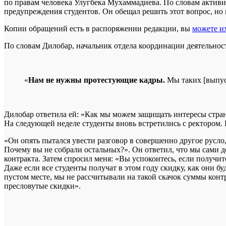
по правам человека Улугбека Мухаммадиева. По словам активи
предупреждения студентов. Он обещал решить этот вопрос, но 
Копии обращений есть в распоряжении редакции, вы
можете и
По словам Дилобар, начальник отдела координации деятельно
«
Нам не нужны протестующие кадры.
Мы таких [выпус
Дилобар ответила ей: «Как мы можем защищать интересы стран
На следующей неделе студенты вновь встретились с ректором. 
«Он опять пытался увести разговор в совершенно другое русло
Почему вы не собрали остальных?». Он ответил, что мы сами 
контракта. Затем спросил меня: «Вы успокоитесь, если получите
Даже если все студенты получат в этом году скидку, как они 
пустом месте, мы не рассчитывали на такой скачок суммы контр
пресловутые скидки».