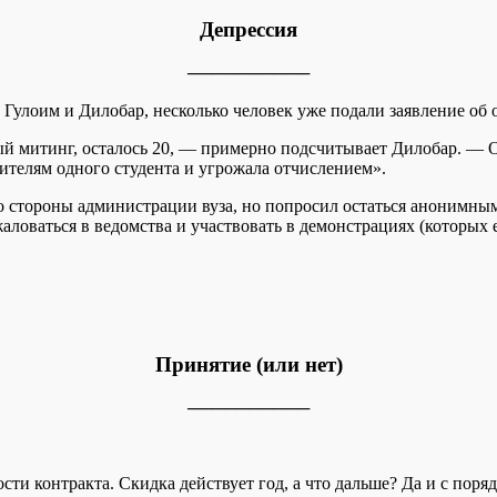
Депрессия
──────────
м Гулоим и Дилобар, несколько человек уже подали заявление об
ый митинг, осталось 20, — примерно подсчитывает Дилобар. — О
телям одного студента и угрожала отчислением».
о стороны администрации вуза, но попросил остаться анонимным
 жаловаться в ведомства и участвовать в демонстрациях (которы
Принятие (или нет)
──────────
ти контракта. Скидка действует год, а что дальше? Да и с поря