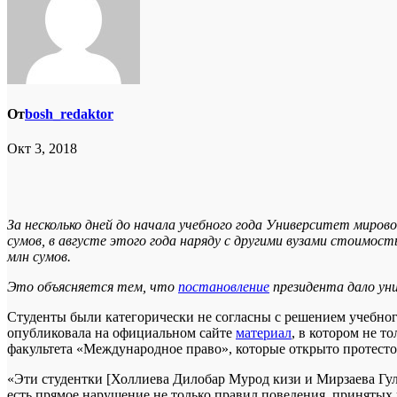
От
bosh_redaktor
Окт 3, 2018
За несколько дней до начала учебного года Университет миров
сумов, в августе этого года наряду с другими вузами стоимост
млн сумов.
Это объясняется тем, что
постановление
президента дало ун
Студенты были категорически не согласны с решением учебног
опубликовала на официальном сайте
материал
, в котором не т
факультета «Международное право», которые открыто протест
«Эти студентки [Холлиева Дилобар Мурод кизи и Мирзаева Гул
есть прямое нарушение не только правил поведения, принятых 