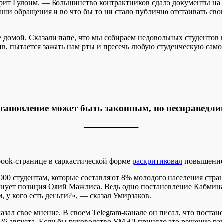
ворит Гулоим. — Большинство контрактников сдало документы на 
 наши обращения и во что бы то ни стало публично отстаивать 
домой. Сказали папе, что мы собираем недовольных студентов и
, пытается зажать нам рты и пресечь любую студенческую самод
тановление может быть законным, но несправедл
──────────
ook-странице в саркастической форме
раскритиковал
повышение 
000 студентам, которые составляют 8% молодого населения стран
лнует позиция Олий Мажлиса. Ведь одно постановление Кабмина 
 у кого есть деньги?», — сказал Умирзаков.
зал свое мнение. В своем Telegram-канале он писал, что поста
 26 августа. Если бы руководство УМЭД приняло это решение ра