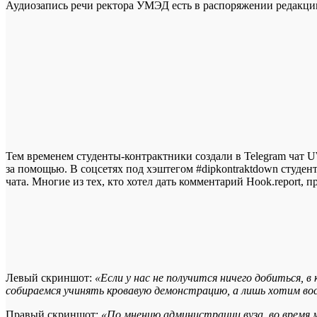
Аудиозапись речи ректора УМЭД есть в распоряжении редакци
Тем временем студенты-контрактники создали в Telegram чат UW
за помощью. В соцсетях под хэштегом #dipkontraktdown студен
чата. Многие из тех, кто хотел дать комментарий Hook.report,
Левый скриншот:
«Если у нас не получится ничего добиться, 
собираемся учинять кровавую демонстрацию, а лишь хотим во
Правый скриншот:
«По мнению администрации вуза, во время 