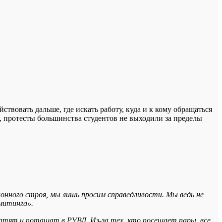
твовать дальше, где искать работу, куда и к кому обращаться
ь, протесты большинства студентов не выходили за пределы
ионного строя, мы лишь просим справедливости. Мы ведь не
митинга».
атят и потащат в РУВД. Из-за тех, кто посещает пары, все