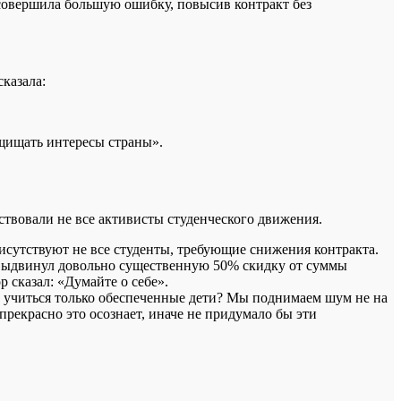
 совершила большую ошибку, повысив контракт без
казала:
щищать интересы страны».
ствовали не все активисты студенческого движения.
рисутствуют не все студенты, требующие снижения контракта.
р выдвинул довольно существенную 50% скидку от суммы
р сказал: «Думайте о себе».
ут учиться только обеспеченные дети? Мы поднимаем шум не на
прекрасно это осознает, иначе не придумало бы эти