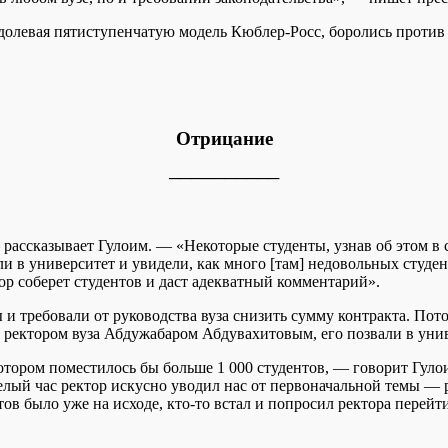
еодолевая пятиступенчатую модель Кюблер-Росс, боролись проти
Отрицание
──────────
 рассказывает Гулоим. — «Некоторые студенты, узнав об этом в с
ли в университет и увидели, как много [там] недовольных студе
ор соберет студентов и даст адекватный комментарий».
 и требовали от руководства вуза снизить сумму контракта. По
 с ректором вуза Абдужабаром Абдувахитовым, его позвали в уни
котором поместилось бы больше 1 000 студентов, — говорит Гуло
елый час ректор искусно уводил нас от первоначальной темы — ра
в было уже на исходе, кто-то встал и попросил ректора перейти