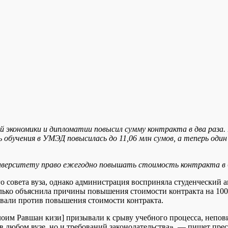
ой экономики и дипломатии повысил сумму контракта в два раза
ь обучения в УМЭД повысилась до 11,06 млн сумов, а теперь оди
иверситету право ежегодно повышать стоимость контракта в ба
о совета вуза, однако администрация восприняла студенческий 
олько объяснила причины повышения стоимости контракта на 100
овали против повышения стоимости контракта.
оим Равшан кизи] призывали к срыву учебного процесса, непов
в любом вузе, но и требований законодательства», — пишет прес