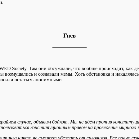
и.
Гнев
──────────
ED Society. Там они обсуждали, что вообще происходит, как дейс
ты возмущались и создавали мемы. Хоть обстановка и накалялас
 просили остаться анонимными.
в крайнем случае, объявим бойкот. Мы не идём против конституц
спользоваться конституционным правом на проведение мирного 
митинга никто не сможет убежать от силовиков. Все равно схв