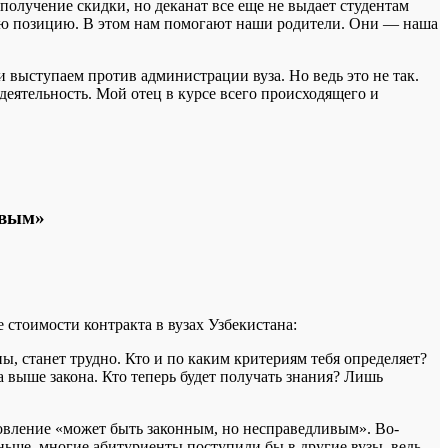
получение скидки, но деканат все еще не выдает студентам
свою позицию. В этом нам помогают наши родители. Они — наша
 выступаем против администрации вуза. Но ведь это не так.
еятельность. Мой отец в курсе всего происходящего и
ивым»
стоимости контракта в вузах Узбекистана:
ы, станет трудно. Кто и по каким критериям тебя определяет?
выше закона. Кто теперь будет получать знания? Лишь
новление «может быть законным, но несправедливым». Во-
ньше, многие абитуриенты поступили бы в другие вузы, ведь