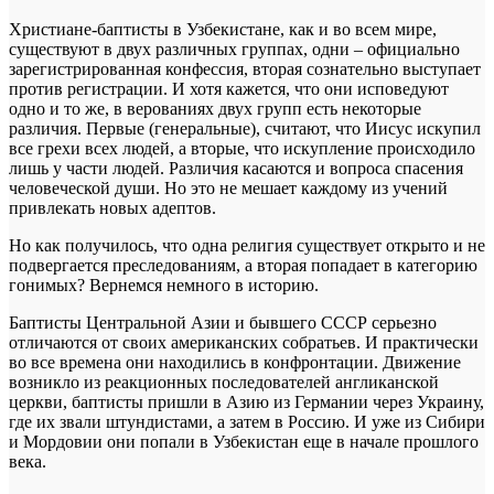
Христиане-баптисты в Узбекистане, как и во всем мире,
существуют в двух различных группах, одни – официально
зарегистрированная конфессия, вторая сознательно выступает
против регистрации. И хотя кажется, что они исповедуют
одно и то же, в верованиях двух групп есть некоторые
различия. Первые (генеральные), считают, что Иисус искупил
все грехи всех людей, а вторые, что искупление происходило
лишь у части людей. Различия касаются и вопроса спасения
человеческой души. Но это не мешает каждому из учений
привлекать новых адептов.
Но как получилось, что одна религия существует открыто и не
подвергается преследованиям, а вторая попадает в категорию
гонимых? Вернемся немного в историю.
Баптисты Центральной Азии и бывшего СССР серьезно
отличаются от своих американских собратьев. И практически
во все времена они находились в конфронтации. Движение
возникло из реакционных последователей англиканской
церкви, баптисты пришли в Азию из Германии через Украину,
где их звали штундистами, а затем в Россию. И уже из Сибири
и Мордовии они попали в Узбекистан еще в начале прошлого
века.