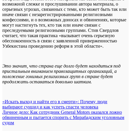
возможной слежке и прослушивании автора материала, о
серьезных угрозах, связанных с теми, кто может быть так или
иначе связан с незарегистрированными религиозными
конфессиями, и о возможных доносах и обвинениях, которые
могут настигнуть тех, кто так или иначе связан с
преследуемыми религиозными группами. Стив Свердлов
считает, что такая практика «вызывает очень серьезную
обеспокоенность в связи с заявленной приверженностью
Узбекистана проведению реформ в этой области».
Это значит, что страна еще долго будет находиться под
пристальным вниманием правозащитных организаций, а
положение гонимых религиозных групп в стране будет
продолжать оставаться довольно шатким.
Навигация
«Искать выход и найти его в смерти»: Почему люди
выбирают суицид и как успеть спасти человека
по
Личное дело: Как сотрудник General Motors оказался ложно
записям
обвиненным и пытается спорить с Мирабадским уголовным
судом