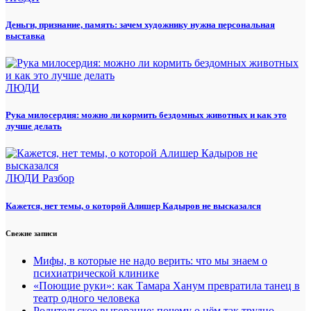
Деньги, признание, память: зачем художнику нужна персональная
выставка
ЛЮДИ
Рука милосердия: можно ли кормить бездомных животных и как это
лучше делать
ЛЮДИ
Разбор
Кажется, нет темы, о которой Алишер Кадыров не высказался
Свежие записи
Мифы, в которые не надо верить: что мы знаем о
психиатрической клинике
«Поющие руки»: как Тамара Ханум превратила танец в
театр одного человека
Родительское выгорание: почему о нём так трудно