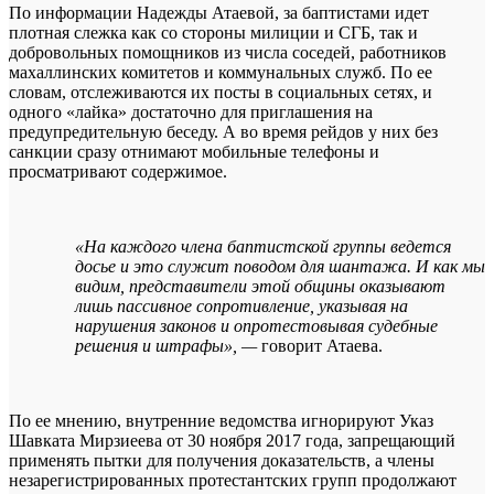
По информации Надежды Атаевой, за баптистами идет
плотная слежка как со стороны милиции и СГБ, так и
добровольных помощников из числа соседей, работников
махаллинских комитетов и коммунальных служб. По ее
словам, отслеживаются их посты в социальных сетях, и
одного «лайка» достаточно для приглашения на
предупредительную беседу. А во время рейдов у них без
санкции сразу отнимают мобильные телефоны и
просматривают содержимое.
«На каждого члена баптистской группы ведется
досье и это служит поводом для шантажа. И как мы
видим, представители этой общины оказывают
лишь пассивное сопротивление, указывая на
нарушения законов и опротестовывая судебные
решения и штрафы», —
говорит Атаева.
По ее мнению, внутренние ведомства игнорируют Указ
Шавката Мирзиеева от 30 ноября 2017 года, запрещающий
применять пытки для получения доказательств, а члены
незарегистрированных протестантских групп продолжают