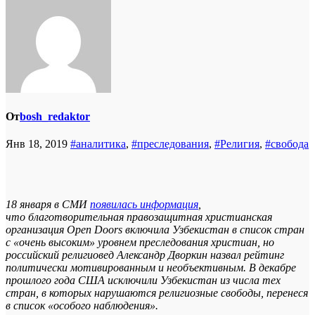
От
bosh_redaktor
Янв 18, 2019
#аналитика
,
#преследования
,
#Религия
,
#свобода
18 января в СМИ
появилась информация
,
что благотворительная правозащитная христианская
организация Open Doors включила Узбекистан в список стран
с «очень высоким» уровнем преследования христиан, но
российский религиовед Александр Дворкин назвал рейтинг
политически мотивированным и необъективным. В декабре
прошлого года США исключили Узбекистан из числа тех
стран, в которых нарушаются религиозные свободы, перенеся
в список «особого наблюдения».