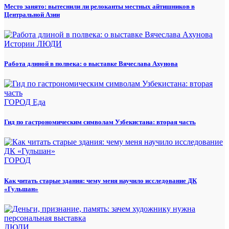
Место занято: вытеснили ли релоканты местных айтишников в
Центральной Азии
Истории
ЛЮДИ
Работа длиной в полвека: о выставке Вячеслава Ахунова
ГОРОД
Еда
Гид по гастрономическим символам Узбекистана: вторая часть
ГОРОД
Как читать старые здания: чему меня научило исследование ДК
«Гульшан»
ЛЮДИ