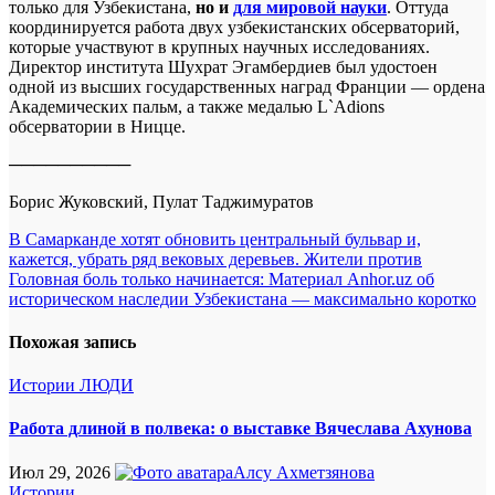
только для Узбекистана,
но и
для мировой науки
. Оттуда
координируется работа двух узбекистанских обсерваторий,
которые участвуют в крупных научных исследованиях.
Директор института Шухрат Эгамбердиев был удостоен
одной из высших государственных наград Франции — ордена
Академических пальм, а также медалью L`Adions
обсерватории в Ницце.
──────────
Борис Жуковский, Пулат Таджимуратов
Навигация
В Самарканде хотят обновить центральный бульвар и,
кажется, убрать ряд вековых деревьев. Жители против
по
Головная боль только начинается: Материал Anhor.uz об
записям
историческом наследии Узбекистана — максимально коротко
Похожая запись
Истории
ЛЮДИ
Работа длиной в полвека: о выставке Вячеслава Ахунова
Июл 29, 2026
Алсу Ахметзянова
Истории