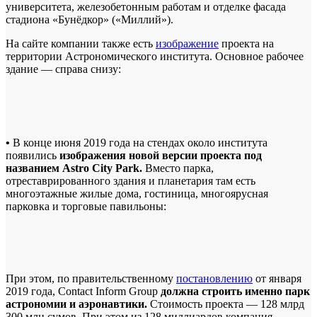
университета, железобетонным работам и отделке фасада
стадиона «Бунёдкор» («Миллий»).
На сайте компании также есть
изображение
проекта на
территории Астрономического института. Основное рабочее
здание — справа снизу:
•
В конце июня 2019 года на стендах около института
появились
изображения новой версии проекта под
названием
Astro
City
Park.
Вместо парка,
отреставрированного здания и планетария там есть
многоэтажные жилые дома, гостиница, многоярусная
парковка и торговые павильоны:
При этом, по правительственному
постановлению
от января
2019 года, Contact Inform Group
должна строить именно парк
астрономии и аэронавтики.
Стоимость проекта — 128 млрд
300 млн сумов. При этом из 128 миллиардов компания