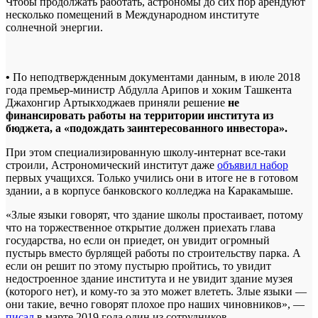
Чтобы продолжать работать, астрономы до сих пор арендуют
несколько помещений в Международном институте
солнечной энергии.
•
По неподтвержденным документами данным, в июле 2018
года премьер-министр Абдулла Арипов и хоким Ташкента
Джахонгир Артыкходжаев приняли решение
не
финансировать работы на территории института из
бюджета, а «подождать заинтересованного инвестора».
При этом специализированную школу-интернат все-таки
строили, Астрономический институт даже
объявил набор
первых учащихся. Только учились они в итоге не в готовом
здании, а в корпусе банковского колледжа на Каракамыше.
«Злые языки говорят, что здание школы простаивает, потому
что на торжественное открытие должен приехать глава
государства, но если он приедет, он увидит огромный
пустырь вместо бурлящей работы по строительству парка. А
если он решит по этому пустырю пройтись, то увидит
недостроенное здание института и не увидит здание музея
(которого нет), и кому-то за это может влететь. Злые языки —
они такие, вечно говорят плохое про наших чиновников», —
писал
в марте 2019 года один из сотрудников