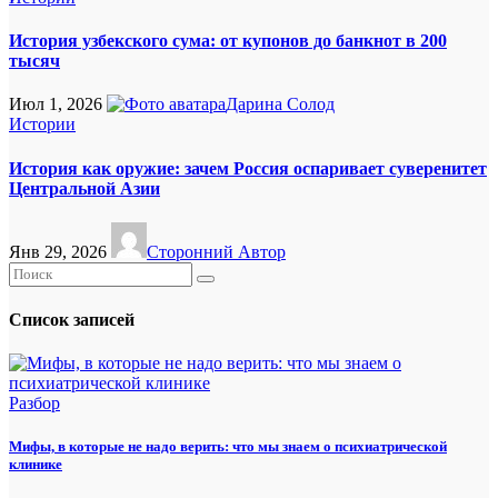
История узбекского сума: от купонов до банкнот в 200
тысяч
Июл 1, 2026
Дарина Солод
Истории
История как оружие: зачем Россия оспаривает суверенитет
Центральной Азии
Янв 29, 2026
Сторонний Автор
Список записей
Разбор
Мифы, в которые не надо верить: что мы знаем о психиатрической
клинике