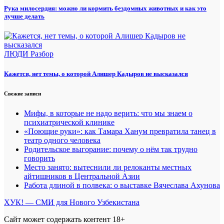
Рука милосердия: можно ли кормить бездомных животных и как это
лучше делать
ЛЮДИ
Разбор
Кажется, нет темы, о которой Алишер Кадыров не высказался
Свежие записи
Мифы, в которые не надо верить: что мы знаем о
психиатрической клинике
«Поющие руки»: как Тамара Ханум превратила танец в
театр одного человека
Родительское выгорание: почему о нём так трудно
говорить
Место занято: вытеснили ли релоканты местных
айтишников в Центральной Азии
Работа длиной в полвека: о выставке Вячеслава Ахунова
ХУК! — СМИ для Нового Узбекистана
Сайт может содержать контент 18+