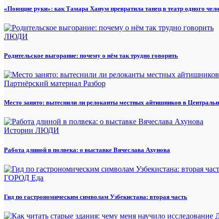
«Поющие руки»: как Тамара Ханум превратила танец в театр одного чел
ЛЮДИ
Родительское выгорание: почему о нём так трудно говорить
Партнёрский материал
Разбор
Место занято: вытеснили ли релоканты местных айтишников в Центральн
Истории
ЛЮДИ
Работа длиной в полвека: о выставке Вячеслава Ахунова
ГОРОД
Еда
Гид по гастрономическим символам Узбекистана: вторая часть