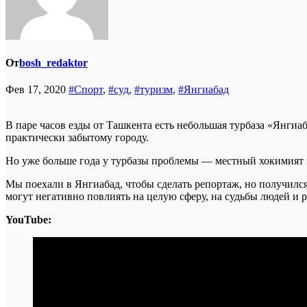
От
bosh_redaktor
Фев 17, 2020
#Спорт
,
#суд
,
#туризм
,
#Янгиабад
В паре часов езды от Ташкента есть небольшая турбаза «Янги
практически забытому городу.
Но уже больше года у турбазы проблемы — местный хокимият п
Мы поехали в Янгиабад, чтобы сделать репортаж, но получилс
могут негативно повлиять на целую сферу, на судьбы людей и р
YouTube: