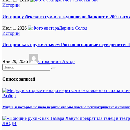
Истории
История узбекского сума: от купонов до банкнот в 200 тыся
Июл 1, 2026
Дарина Солод
Истории
История как оружие: зачем Россия оспаривает суверенитет
Янв 29, 2026
Сторонний Автор
Список записей
Разбор
Мифы, в которые не надо верить: что мы знаем о психиатрической клиник
ЛЮДИ