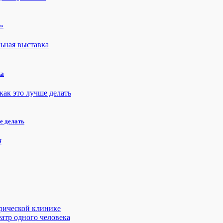
н»
ка
е делать
трической клинике
атр одного человека