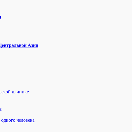
ч
 Центральной Азии
е