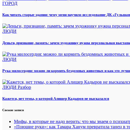
ГОРОД
Как читать старые здания: чему меня научило исследование ДК «Гульша
ЛЮДИ
Деньги, признание, память: зачем художнику нужна персональная выстав
ЛЮДИ
Рука милосердия: можно ли кормить бездомных животных и как это лучш
ЛЮДИ
Разбор
Кажется, нет темы, о которой Алишер Кадыров не высказался
Свежие записи
Мифы, в которые не надо верить: что мы знаем о психиа
«Поющие руки»: как Тамара Ханум превратила танец в те