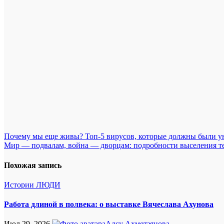
Навигация
Почему мы еще живы? Топ-5 вирусов, которые должны были 
Мир — подвалам, война — дворцам: подробности выселения т
по
записям
Похожая запись
Истории
ЛЮДИ
Работа длиной в полвека: о выставке Вячеслава Ахунова
Июл 29, 2026
Алсу Ахметзянова