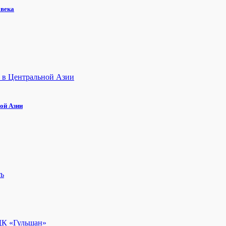
овека
ой Азии