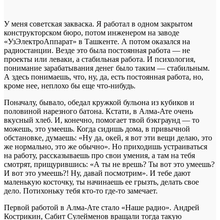
У меня советская закваска. Я работал в одном закрытом
конструкторском бюро, потом инженером на заводе
«УзЭлектроАппарат» в Ташкенте. А потом оказался на
радиостанции. Везде это была постоянная работа — не
проекты или леваки, а стабильная работа. И психология,
понимание зарабатывания денег было таким — стабильным.
А здесь понимаешь, что, ну, да, есть постоянная работа, но,
кроме нее, неплохо бы еще что-нибудь.
Поначалу, бывало, обедал кружкой бульона из кубиков и
половиной нарезного батона. Кстати, в Алма-Ате очень
вкусный хлеб. И, конечно, помогает твой бэкграунд — то
можешь, это умеешь. Когда сидишь дома, в привычной
обстановке, думаешь: «Ну да, окей, я вот эти вещи делаю, это
же нормально, это же обычно». Но приходишь устраиваться
на работу, рассказываешь про свои умения, а там на тебя
смотрят, прищурившись: «А ты не врешь? Ты вот это умеешь?
И вот это умеешь?! Ну, давай посмотрим». И тебе дают
маленькую косточку, ты начинаешь ее грызть, делать свое
дело. Потихоньку тебя кто-то где-то замечает.
Первой работой в Алма-Ате стало «Наше радио». Андрей
Кострикин, Сабит Сулейменов вращали тогда такую