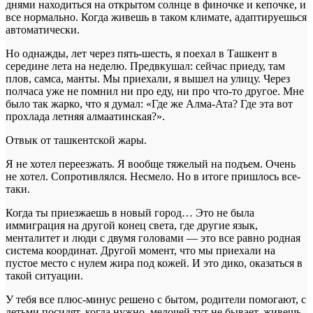
днями находиться на открытом солнце в финочке и кепочке, и
все нормально. Когда живешь в таком климате, адаптируешься
автоматически.
Но однажды, лет через пять-шесть, я поехал в Ташкент в
середине лета на неделю. Предвкушал: сейчас приеду, там
плов, самса, манты. Мы приехали, я вышел на улицу. Через
полчаса уже не помнил ни про еду, ни про что-то другое. Мне
было так жарко, что я думал: «Где же Алма-Ата? Где эта вот
прохлада летняя алмаатинская?».
Отвык от ташкентской жары.
Я не хотел переезжать. Я вообще тяжелый на подъем. Очень
не хотел. Сопротивлялся. Несмело. Но в итоге пришлось все-
таки.
Когда ты приезжаешь в новый город… Это не была
иммиграция на другой конец света, где другие язык,
менталитет и люди с двумя головами — это все равно родная
система координат. Другой момент, что мы приехали на
пустое место с нулем жира под кожей. И это дико, оказаться в
такой ситуации.
У тебя все плюс-минус решено с бытом, родители помогают, с
детьми посидят, когда нужно, мелочей тут не бывает, живешь