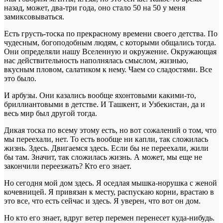
назад, может, два-три года, оно стало 50 на 50 у меня
замиксовываться.
Есть грусть-тоска по прекрасному времени своего детства. По
чудесным, богоподобным людям, с которыми общались тогда.
Они определяли нашу Вселенную и окружение. Окружающая
нас действительность наполнялась смыслом, жизнью,
вкусным пловом, салатиком к нему. Чаем со сладостями. Все
это было.
И арбузы. Они казались вообще яхонтовыми какими-то,
бриллиантовыми в детстве. И Ташкент, и Узбекистан, да и
весь мир был другой тогда.
Дикая тоска по всему этому есть, но вот сожалений о том, что
мы переехали, нет. То есть вообще ни капли, так сложилась
жизнь. Здесь. Двигаемся здесь. Если бы не переехали, жили
бы там. Значит, так сложилась жизнь. А может, мы еще не
закончили переезжать? Кто его знает.
Но сегодня мой дом здесь. Я оседлая мышка-норушка с женой
кочевницей. Я привязан к месту, распускаю корни, врастаю в
это все, что есть сейчас и здесь. Я уверен, что вот он дом.
Но кто его знает, вдруг ветер перемен перенесет куда-нибудь.