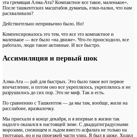
эта гремящая Алма-Ата? Компактное все такое, маленькое».
После ташкентских масштабов думаешь, елки-палки, что нам
расхваливали?
Действительно непривычно было. Но!
Компенсировалось это тем, что все это компактное и
маленькое — все было «на движе». Что-то происходило, все
работало, люди такие активные. И все быстро.
Ассимиляция и первый шок
Алма-Ата — рай для быстрых. Это было такое вот первое
впечатление, и потом оно все укреплялось, укреплялось и не
разрушилось до сих пор. Это не миф. Так и есть.
По сравнению с Ташкентом — да мы там, вообще, жили на
расслабоне, вразвалочку.
Мы приехали в конце декабря, и я впервые в жизни так
надолго оказался в настоящей зиме. С двадцатиградусными
морозами, снежищем и льдом вместо асфальта не только на
тротуарах, но и на проезжей части улиц. Я был в шоке. Ходил