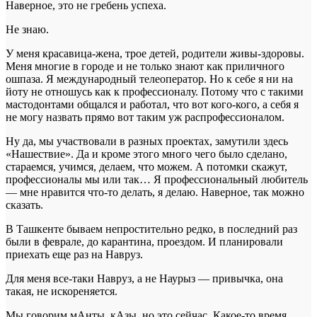
Наверное, это не гребень успеха.
Не знаю.
У меня красавица-жена, трое детей, родители живы-здоровы.
Меня многие в городе и не только знают как приличного
ошпаза. Я международный телеоператор. Но к себе я ни на
йоту не отношусь как к профессионалу. Потому что с такими
мастодонтами общался и работал, что вот кого-кого, а себя я
не могу назвать прямо вот таким уж распрофессионалом.
Ну да, мы участвовали в разных проектах, замутили здесь
«Нашествие». Да и кроме этого много чего было сделано,
стараемся, учимся, делаем, что можем. А потомки скажут,
профессионалы мы или так… Я профессиональный любитель
— мне нравится что-то делать, я делаю. Наверное, так можно
сказать.
В Ташкенте бываем непростительно редко, в последний раз
были в феврале, до карантина, проездом. И планировали
приехать еще раз на Навруз.
Для меня все-таки Навруз, а не Наурыз — привычка, она
такая, не искореняется.
Мы говорим мАнты, кАзы, но это сейчас. Какое-то время