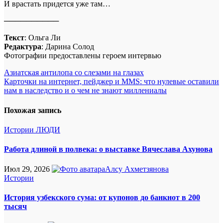
И врастать придется уже там…
──────────
Текст
: Ольга Ли
Редактура
: Дарина Солод
Фотографии предоставлены героем интервью
Навигация
Азиатская антилопа со слезами на глазах
Карточки на интернет, пейджер и MMS: что нулевые оставили
по
нам в наследство и о чем не знают миллениалы
записям
Похожая запись
Истории
ЛЮДИ
Работа длиной в полвека: о выставке Вячеслава Ахунова
Июл 29, 2026
Алсу Ахметзянова
Истории
История узбекского сума: от купонов до банкнот в 200
тысяч