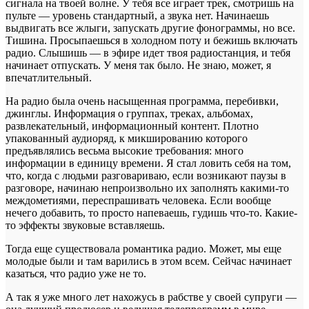
сигнала на твоей волне. У тебя все играет трек, смотришь на
пульте — уровень стандартный, а звука нет. Начинаешь
выдвигать все жлыги, запускать другие фонограммы, но все.
Тишина. Просыпаешься в холодном поту и бежишь включать
радио. Слышишь — в эфире идет твоя радиостанция, и тебя
начинает отпускать. У меня так было. Не знаю, может, я
впечатлительный.
На радио была очень насыщенная программа, перебивки,
джинглы. Информация о группах, треках, альбомах,
развлекательный, информационный контент. Плотно
упакованный аудиоряд, к микшированию которого
предъявлялись весьма высокие требования: много
информации в единицу времени. Я стал ловить себя на том,
что, когда с людьми разговариваю, если возникают паузы в
разговоре, начинаю непроизвольно их заполнять какими-то
междометиями, переспрашивать человека. Если вообще
нечего добавить, то просто напеваешь, гудишь что-то. Какие-
то эффекты звуковые вставляешь.
Тогда еще существовала романтика радио. Может, мы еще
молодые были и там варились в этом всем. Сейчас начинает
казаться, что радио уже не то.
А так я уже много лет нахожусь в рабстве у своей супруги —