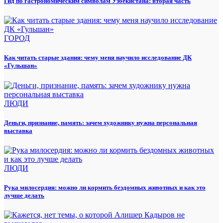
Гид по гастрономическим символам Узбекистана: вторая часть
ГОРОД
Как читать старые здания: чему меня научило исследование ДК
«Гульшан»
ЛЮДИ
Деньги, признание, память: зачем художнику нужна персональная
выставка
ЛЮДИ
Рука милосердия: можно ли кормить бездомных животных и как это
лучше делать