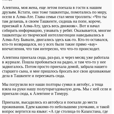
Алевтина, моя жена, еще летом поехала в гости к нашим
друзьям. Кстати, они тоже ташкентцы, помотались по миру,
осели в Алма-Ате. Глава семьи стал меня троллить: «Что ты
там делаешь, в своем Ташкенте, сидишь на попе, короче,
приезжай в Алма-Ату, здесь весь движняк». Вот я начал
собирать информацию, узнавать у ребят. Оказывается, многие
ташкентцы из творческой интеллигенции наведывались в
Алма-Ату. Бывали, двигались здесь как-то. Кто-то оставался,
кто-то возвращался, но у всех были такие прямо «вау»
впечатления, что там интересно, что что-то происходит.
Алевтина приехала сюда, раз-раз, и через месяц уже работала
в журнале. Пошла пробоваться на радио, и там что-то у нее
задвигалось. Потом просто приехала домой, забрала нашего
старшего сына, и мне пришлось бросать все свои архиважные
дела в Ташкенте и переезжать сюда.
Мы погрузили все наши полторы сумки в автобус, а теща
взяла на руки нашу полуторагодовалую дочь. Мы с ней сели и
приехали сюда, к Алевтине и Тимуру.
Приехали, высадились из автобуса и поехали до места
проживания. Едем какими-то небольшими улочками, и такой
вопрос вертится на языке: «А где столица-то Казахстана, где