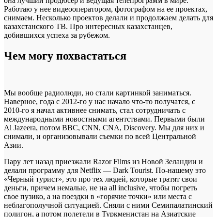
она лучший продюсер и ведущая телепрограмм в мире.
Работаю у нее видеооператором, фотографом на ее проектах,
снимаем. Несколько проектов делали и продолжаем делать для
казахстанского ТВ. Про интересных казахстанцев,
добившихся успеха за рубежом.
Чем могу похвастаться
Мы вообще радиолюди, но стали картинкой заниматься.
Наверное, года с 2012-го у нас начало что-то получатся, с
2010-го я начал активнее снимать, стал сотрудничать с
международными новостными агентствами. Первыми были
Al Jazeera, потом ВВС, CNN, CNA, Discovery. Мы для них и
снимали, и организовывали съемки по всей Центральной
Азии.
Пару лет назад приезжали Razor Films из Новой Зеландии и
делали программу для Netflix — Dark Tourist. По-нашему это
«Черный турист», это про тех людей, которые тратят свои
деньги, причем немалые, не на all inclusive, чтобы погреть
свое пузико, а на поездки в «горячие точки» или места с
неблагополучной ситуацией. Сняли с ними Семипалатинский
полигон, а потом полетели в Туркменистан на Азиатские