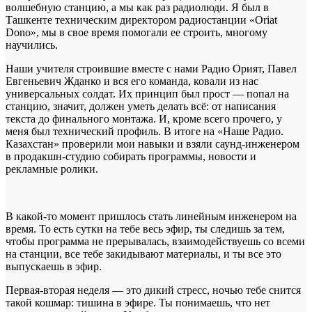
волшебную станцию, а мы как раз радиолюди. Я был в
Ташкенте техническим директором радиостанции «Oriat
Dono», мы в свое время помогали ее строить, многому
научились.
Наши учителя строившие вместе с нами Радио Орият, Павел
Евгеньевич Жданко и вся его команда, ковали из нас
универсальных солдат. Их принцип был прост — попал на
станцию, значит, должен уметь делать всё: от написания
текста до финального монтажа. И, кроме всего прочего, у
меня был технический профиль. В итоге на «Наше Радио.
Казахстан» проверили мои навыки и взяли саунд-инженером
в продакшн-студию собирать программы, новости и
рекламные ролики.
В какой-то момент пришлось стать линейным инженером на
время. То есть сутки на тебе весь эфир, ты следишь за тем,
чтобы программа не прерывалась, взаимодействуешь со всеми
на станции, все тебе закидывают материалы, и ты все это
выпускаешь в эфир.
Первая-вторая неделя — это дикий стресс, ночью тебе снится
такой кошмар: тишина в эфире. Ты понимаешь, что нет