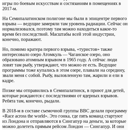
игры по боевым искусствам и состязаниям в помещениях в
2017-м.
На Семипалатинском полигоне мы были в эпицентре первого
взрыва — ведущие замеряли там уровень радиации. Сейчас он
нормализовался, поэтому там можно находиться какое-то
время без последствий. Масштабы всей этой индустрии,
конечно, поражают.
Но, помимо кратера первого взрыва, «туристов» также
интересовало озеро Атомкуль — Чаганское озеро, оно
образовано атомным взрывом в 1965 году. А сейчас люди
ловят там рыбу, утверждают, что можно ее есть. Ведущие
программы тоже купались в этом озере, плавали на середину,
звали меня с собой. Рыбу, выловленную там, жарили и ели в
кадре.
Позже мы отправились в Семипалатинск, в приют для детей,
которые рождаются с последствиями от ядерных взрывов.
Ребята там, конечно, рыдали.
В 2018-м в составе съемочной группы BBC делали программу
«Race across the world». Это гонка, где пять команд стартуют
из Лондона и отправляются в Сингапур на деньги, за которые
можно долететь прямым рейсом Лондон — Сингапур. И они