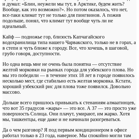
и думал: «Блин, неужели мы тут, в Арктике, будем жить?
Вообще, как это возможно?». Но потом оказалось, что нет,
все-таки климат тут не только для пингвинов. А пожив
подольше, понял, что климат тут вообще чуть ли не
идеальный.
Кайф — подножье гор, близость Капчагайского
водохранилища типа нашего Чарвакского, только не в горах, а
в степи и чуть ближе к городу. Все, что хочешь, в шаговой,
грубо говоря, доступности.
Но одна вещь мне не очень была понятна — отсутствие
желтой морковки на рынках города для узбекского плова. Но
мы это победили — в течение этих 18 лет в городе появилось
несколько мест, где стабильно есть желтая морковка. Кстати,
хороший узбекский рис для плова тоже появился. Довольно
массово.
Дольше всего пришлось привыкать к стенаниям алмаатинцев,
что вот 35 градусов «жары» — это все. А 37 — это просто уже
поверхность Солнца. Они плачут, умирают, им жарко. Хотя
мы, ташкентцы, еще даже и не начинали разогреваться.
Да о чем разговор? Я под первым кондиционером в офисе
работал только в 23 года, наверное. Мы спокойно могли там