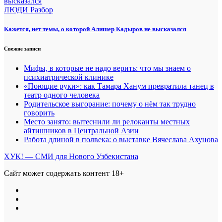
ЛЮДИ
Разбор
Кажется, нет темы, о которой Алишер Кадыров не высказался
Свежие записи
Мифы, в которые не надо верить: что мы знаем о
психиатрической клинике
«Поющие руки»: как Тамара Ханум превратила танец в
театр одного человека
Родительское выгорание: почему о нём так трудно
говорить
Место занято: вытеснили ли релоканты местных
айтишников в Центральной Азии
Работа длиной в полвека: о выставке Вячеслава Ахунова
ХУК! — СМИ для Нового Узбекистана
Сайт может содержать контент 18+