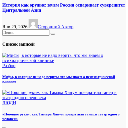
История как оружие: зачем Россия оспаривает суверенитет
Центральной Азии
Янв 29, 2026
Сторонний Автор
Список записей
Разбор
Мифы, в которые не надо верить: что мы знаем о психиатрической
клинике
ЛЮДИ
«Поющие руки»: как Тамара Ханум превратила танец в театр одного
человека