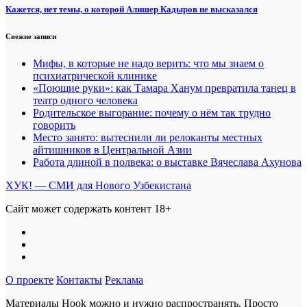
Кажется, нет темы, о которой Алишер Кадыров не высказался
Свежие записи
Мифы, в которые не надо верить: что мы знаем о
психиатрической клинике
«Поющие руки»: как Тамара Ханум превратила танец в
театр одного человека
Родительское выгорание: почему о нём так трудно
говорить
Место занято: вытеснили ли релоканты местных
айтишников в Центральной Азии
Работа длиной в полвека: о выставке Вячеслава Ахунова
ХУК! — СМИ для Нового Узбекистана
Сайт может содержать контент 18+
О проекте
Контакты
Реклама
Материалы Hook можно и нужно распространять. Просто