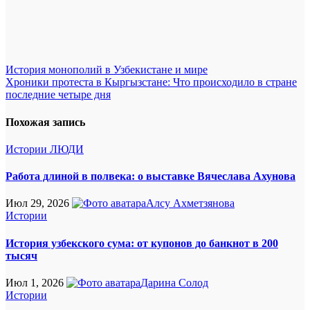
Навигация
История монополий в Узбекистане и мире
Хроники протеста в Кыргызстане: Что происходило в стране
по
последние четыре дня
записям
Похожая запись
Истории
ЛЮДИ
Работа длиной в полвека: о выставке Вячеслава Ахунова
Июл 29, 2026
Алсу Ахметзянова
Истории
История узбекского сума: от купонов до банкнот в 200
тысяч
Июл 1, 2026
Дарина Солод
Истории