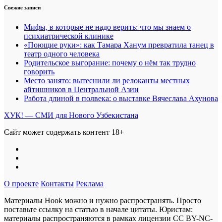
Свежие записи
Мифы, в которые не надо верить: что мы знаем о
психиатрической клинике
«Поющие руки»: как Тамара Ханум превратила танец в
театр одного человека
Родительское выгорание: почему о нём так трудно
говорить
Место занято: вытеснили ли релоканты местных
айтишников в Центральной Азии
Работа длиной в полвека: о выставке Вячеслава Ахунова
ХУК! — СМИ для Нового Узбекистана
Сайт может содержать контент 18+
О проекте
Контакты
Реклама
Материалы Hook можно и нужно распространять. Просто
поставьте ссылку на статью в начале цитаты. Юристам:
материалы распространяются в рамках лицензии
CC BY-NC-