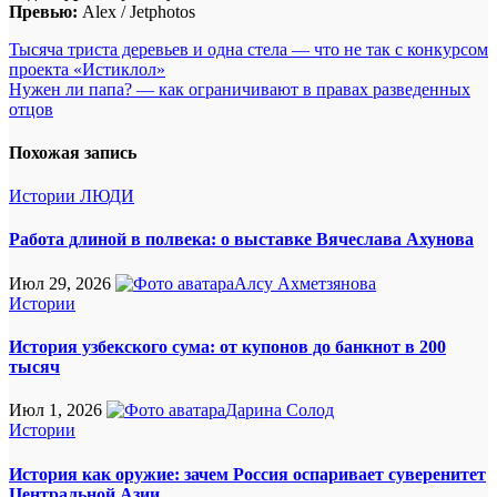
Превью:
Alex / Jetphotos
Навигация
Тысяча триста деревьев и одна стела — что не так с конкурсом
проекта «Истиклол»
по
Нужен ли папа? — как ограничивают в правах разведенных
записям
отцов
Похожая запись
Истории
ЛЮДИ
Работа длиной в полвека: о выставке Вячеслава Ахунова
Июл 29, 2026
Алсу Ахметзянова
Истории
История узбекского сума: от купонов до банкнот в 200
тысяч
Июл 1, 2026
Дарина Солод
Истории
История как оружие: зачем Россия оспаривает суверенитет
Центральной Азии