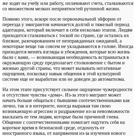
же ходят на учебу или работу, оплачивают счета, сталкиваются
со множеством мелких неприятностей рутинной жизни.
Помимо этого, вскоре после первоначальной эйфории от
переезда у эмигрантов начинается долгий и тяжелый период
адаптации, который включает в себя несколько этапов. Людям
приходится сталкиваться с тоской по стране, где остались их
близкие, разочарованием от неоправданных ожиданий, а
некоторые вещи так совсем не укладываются в голове. Иногда
приходится менять взгляды и убеждения, которые всю жизнь
были с вами, — возникающая необходимость встраиваться в
окружающую среду предполагает столкновение с бытом и
жизнью другой страны, что может вызывать негативные
ощущения, поскольку навык общения в этой культурной
системе еще не выработан или не доведен до автоматизма.
На этом этапе присутствует сильное ощущение чужеродности
и отсутствие чувства «дома». Из-за этого мигрант может
начать больше общаться с бывшими соотечественниками как
лично, так и в интернете, иногда выражая там свою
возникающую агрессию и раздражение из-за невозможности
высказать ее тем людям, которые были причиной гнева.
Общение с соотечественниками помогает ощутить себя на
короткое время в безопасной среде, отдохнуть от
иностранного языка, от напряжения из-за изучения нового