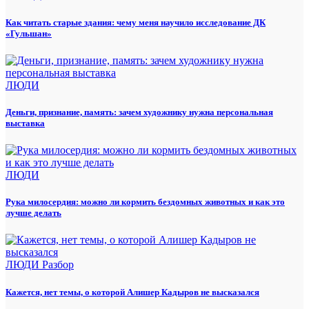
Как читать старые здания: чему меня научило исследование ДК
«Гульшан»
ЛЮДИ
Деньги, признание, память: зачем художнику нужна персональная
выставка
ЛЮДИ
Рука милосердия: можно ли кормить бездомных животных и как это
лучше делать
ЛЮДИ
Разбор
Кажется, нет темы, о которой Алишер Кадыров не высказался