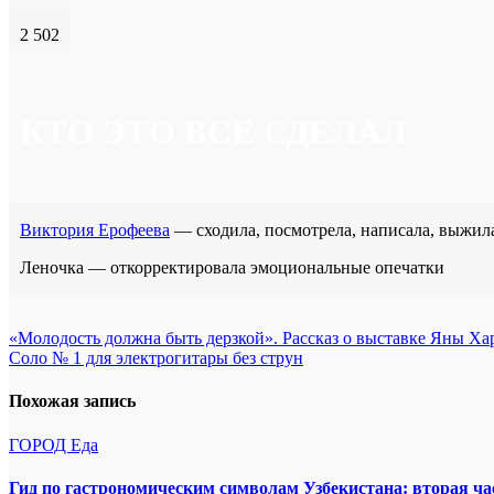
2 502
КТО ЭТО ВСЕ СДЕЛАЛ
Виктория Ерофеева
— сходила, посмотрела, написала, выжил
Леночка — откорректировала эмоциональные опечатки
Навигация
«Молодость должна быть дерзкой». Рассказ о выставке Яны
Соло № 1 для электрогитары без струн
по
записям
Похожая запись
ГОРОД
Еда
Гид по гастрономическим символам Узбекистана: вторая ча