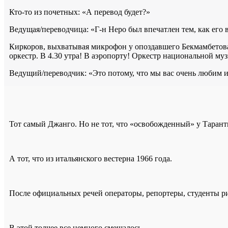
Кто-то из почетных: «А перевод будет?»
Ведущая/переводчица: «Г-н Неро был впечатлен тем, как его в
Киркоров, выхватывая микрофон у опоздавшего Бекмамбетова: 
оркестр. В 4.30 утра! В аэропорту! Оркестр национальной муз
Ведущий/переводчик: «Это потому, что мы вас очень любим и
Тот самый Джанго. Но не тот, что «освобожденный» у Таран
А тот, что из итальянского вестерна 1966 года.
После официальных речей операторы, репортеры, студенты ри
В этой толчее все немного смешалось.