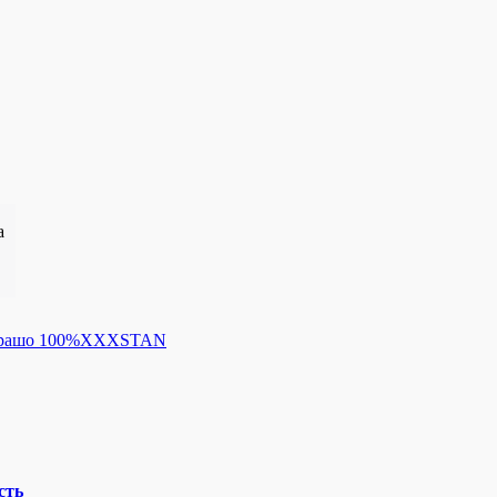
а
 Харашо 100%XXXSTAN
сть