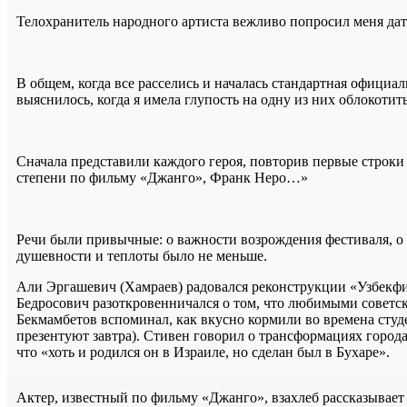
Телохранитель народного артиста вежливо попросил меня дат
В общем, когда все расселись и началась стандартная официал
выяснилось, когда я имела глупость на одну из них облокотить
Сначала представили каждого героя, повторив первые строки
степени по фильму «Джанго», Франк Неро…»
Речи были привычные: о важности возрождения фестиваля, о б
душевности и теплоты было не меньше.
Али Эргашевич (Хамраев) радовался реконструкции «Узбекфи
Бедросович разоткровенничался о том, что любимыми совет
Бекмамбетов вспоминал, как вкусно кормили во времена студ
презентуют завтра). Стивен говорил о трансформациях города
что «хоть и родился он в Израиле, но сделан был в Бухаре».
Актер, известный по фильму «Джанго», взахлеб рассказывает 