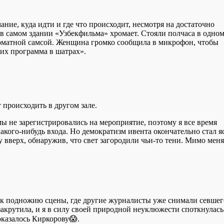
ние, куда идти и где что происходит, несмотря на достаточно
 самом здании «Узбекфильма» хромает. Стояли полчаса в одно
роматной самсой. Женщина громко сообщила в микрофон, чтобы
«их программа в шатрах».
 происходить в другом зале.
мы не зарегистрировались на мероприятие, поэтому я все время
акого-нибудь входа. Но демократизм ивента окончательно стал я
ву вверх, обнаружив, что свет загородили чьи-то тени. Мимо меня
ла к подножию сцены, где другие журналисты уже снимали севшег
акрутила, и я в силу своей природной неуклюжести споткнулась
 оказалось Киркорову😱.