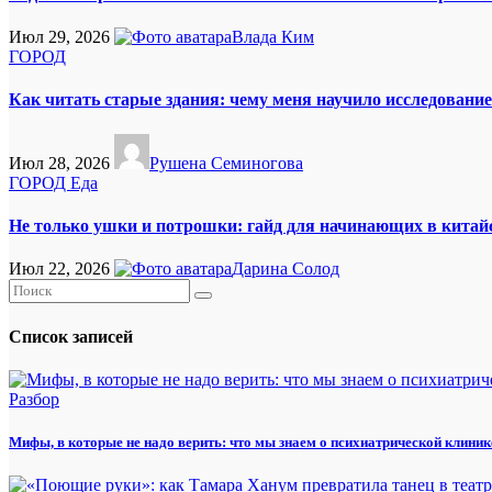
Июл 29, 2026
Влада Ким
ГОРОД
Как читать старые здания: чему меня научило исследовани
Июл 28, 2026
Рушена Семиногова
ГОРОД
Еда
Не только ушки и потрошки: гайд для начинающих в китай
Июл 22, 2026
Дарина Солод
Список записей
Разбор
Мифы, в которые не надо верить: что мы знаем о психиатрической клиник