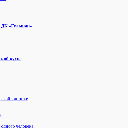
е ДК «Гульшан»
ской кухне
е