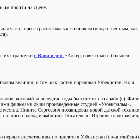
ь им пройти на сцену.
ьная часть, пресса расползлась к стеночкам (искусственным, как
ся).
 с их странички
в Википедии.
«Актер, известный в большей
ылом величии, о том, как гостей порадовал Узбекистан. Но и
льма», который «последние годы был похож на сарай» (с). Фил
скими фильмами были произведенные студией «Узбекфильм».
енчества. Никита Сергеевич позавидовал новой датской технике 
, полного надежд и амбиций. Писатель из Израиля гордо заявил,
о первых впечатлениях по прилете в Узбекистан (по-английски).