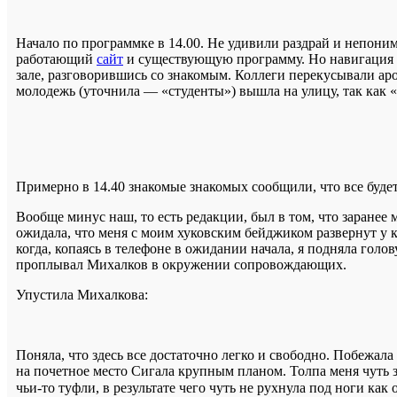
Начало по программке в 14.00. Не удивили раздрай и непонима
работающий
сайт
и существующую программу. Но навигация в
зале, разговорившись со знакомым. Коллеги перекусывали а
молодежь (уточнила — «студенты») вышла на улицу, так как 
Примерно в 14.40 знакомые знакомых сообщили, что все будет
Вообще минус наш, то есть редакции, был в том, что заранее 
ожидала, что меня с моим хуковским бейджиком развернут у к
когда, копаясь в телефоне в ожидании начала, я подняла голо
проплывал Михалков в окружении сопровождающих.
Упустила Михалкова:
Поняла, что здесь все достаточно легко и свободно. Побежа
на почетное место Сигала крупным планом. Толпа меня чуть з
чьи-то туфли, в результате чего чуть не рухнула под ноги как