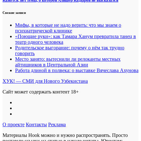
Кажется, нет темы, о которой Алишер Кадыров не высказался
Свежие записи
Мифы, в которые не надо верить: что мы знаем о
психиатрической клинике
«Поющие руки»: как Тамара Ханум превратила танец в
театр одного человека
Родительское выгорание: почему о нём так трудно
говорить
Место занято: вытеснили ли релоканты местных
айтишников в Центральной Азии
Работа длиной в полвека: о выставке Вячеслава Ахунова
ХУК! — СМИ для Нового Узбекистана
Сайт может содержать контент 18+
О проекте
Контакты
Реклама
Материалы Hook можно и нужно распространять. Просто
поставьте ссылку на статью в начале цитаты. Юристам: