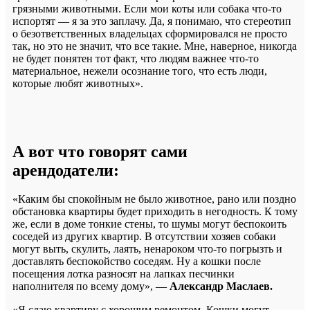
грязными животными. Если мои коты или собака что-то
испортят — я за это заплачу. Да, я понимаю, что стереотип
о безответственных владельцах сформировался не просто
так, но это не значит, что все такие. Мне, наверное, никогда
не будет понятен тот факт, что людям важнее что-то
материальное, нежели осознание того, что есть люди,
которые любят животных».
А вот что говорят сами
арендодатели:
«Каким бы спокойным не было животное, рано или поздно
обстановка квартиры будет приходить в негодность. К тому
же, если в доме тонкие стены, то шумы могут беспокоить
соседей из других квартир. В отсутствии хозяев собаки
могут выть, скулить, лаять, ненароком что-то погрызть и
доставлять беспокойство соседям. Ну а кошки после
посещения лотка разносят на лапках песчинки
наполнителя по всему дому», —
Александр Маслаев.
«Я сдаю квартиру с хорошим ремонтом. Кошки могут