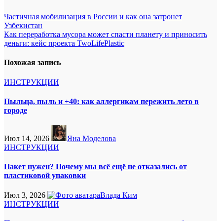
Навигация
Частичная мобилизация в России и как она затронет
Узбекистан
по
Как переработка мусора может спасти планету и приносить
записям
деньги: кейс проекта TwoLifePlastic
Похожая запись
ИНСТРУКЦИИ
Пыльца, пыль и +40: как аллергикам пережить лето в
городе
Июл 14, 2026
Яна Моделова
ИНСТРУКЦИИ
Пакет нужен? Почему мы всё ещё не отказались от
пластиковой упаковки
Июл 3, 2026
Влада Ким
ИНСТРУКЦИИ