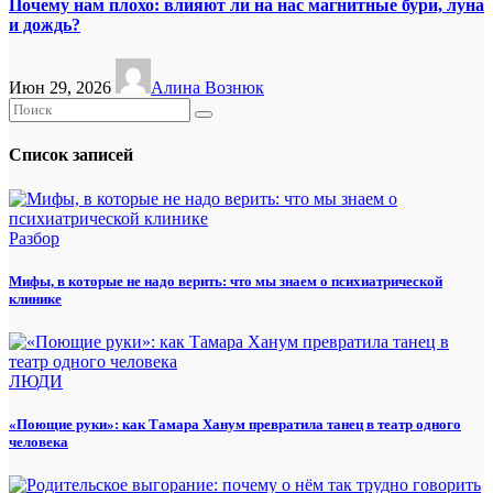
Почему нам плохо: влияют ли на нас магнитные бури, луна
и дождь?
Июн 29, 2026
Алина Вознюк
Список записей
Разбор
Мифы, в которые не надо верить: что мы знаем о психиатрической
клинике
ЛЮДИ
«Поющие руки»: как Тамара Ханум превратила танец в театр одного
человека