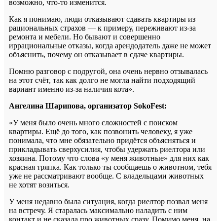
возможно, что-то изменится.
Как я понимаю, люди отказывают сдавать квартиры из
рациональных страхов — к примеру, переживают из-за
ремонта и мебели. Но бывают и совершенно
иррациональные отказы, когда арендодатель даже не может
объяснить, почему он отказывает в сдаче квартиры.
Помню разговор с подругой, она очень нервно отзывалась
на этот счёт, так как долго не могла найти подходящий
вариант именно из-за наличия кота».
Ангелина Шарипова, организатор SokoFest:
«У меня было очень много сложностей с поиском
квартиры. Ещё до того, как позвонить человеку, я уже
понимала, что мне обязательно придётся объясняться и
прикладывать сверхусилия, чтобы удержать риелтора или
хозяина. Потому что слова «у меня животные» для них как
красная тряпка. Как только ты сообщаешь о животном, тебя
уже не рассматривают вообще. С владельцами животных
не хотят возиться.
У меня недавно была ситуация, когда риелтор позвал меня
на встречу. Я старалась максимально наладить с ним
контакт и не сказала про животных сразу. Помимо меня, на