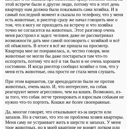
этой встрече были и другие люди, потому что в этот день
квартиру нам должна была показывать сама хозяйка. И в
самый последний момент я сказала по телефону, что у меня
есть животные, и риелтор сразу же начал говорить мне о
том, что я могу не приходить на встречу и что хозяйка
точно не согласится на животных. Этот разговор очень
меня расстроил и задел: человек даже не рассматривал
возможности дать мне самой поговорить с хозяйкой и всё
ей объяснить. В итоге я всё же пришла на просмотр.
Квартира мне не понравилась, и, честно говоря, мои
животные не могли бы даже постараться там что-то
испортить, потому что всё и так было в не очень хорошем
состоянии. И когда риелтор сообщил хозяйке о том, что у
меня есть животные, она просто не стала меня слушать.
При этом вариантов, где арендодатели были не против
животных, очень мало. И, что интереснее, на собак
реагируют менее агрессивно, чем на кошек. Возможно, из-
за того, что собак легче тренировать и взрослым собакам не
нужно что-то портить. Кошки же более своенравные.
Да, многие говорят, что отказывают из-за шерсти или
запахов. Но я считаю, что это не проблема хозяев квартиры.
Меня саму не устраивает жить в шерсти и запахах. У меня
трое животных, но в моей квартире не воняет лотком или