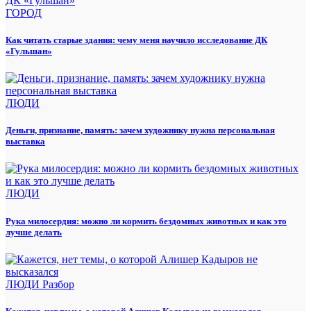
ГОРОД
Как читать старые здания: чему меня научило исследование ДК
«Гульшан»
ЛЮДИ
Деньги, признание, память: зачем художнику нужна персональная
выставка
ЛЮДИ
Рука милосердия: можно ли кормить бездомных животных и как это
лучше делать
ЛЮДИ
Разбор