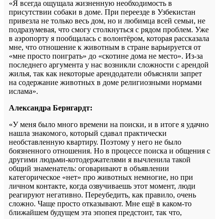
«Я всегда ощущала жизненную необходимость в
присутствии собаки в доме. При переезде в Узбекистан
привезла не только весь дом, но и любимца всей семьи, не
подразумевая, что смогу столкнуться с рядом проблем. Уже
в аэропорту я пообщалась с волонтёром, которая рассказала
мне, что отношение к животным в стране варьируется от
«мне просто поиграть» до «скотине дома не место». Из-за
последнего аргумента у нас возникли сложности с арендой
жилья, так как некоторые арендодатели объясняли запрет
на содержание животных в доме религиозными нормами
ислама».
Александра Бернгардт:
«У меня было много времени на поиски, и в итоге я удачно
нашла знакомого, который сдавал практически
необставленную квартиру. Поэтому у него не было
боязненного отношения. Но в процессе поиска и общения с
другими людьми-котодержателями я вычленила такой
общий знаменатель: оговаривают в объявлении
категорическое «нет» про животных немногие, но при
личном контакте, когда озвучиваешь этот момент, люди
реагируют негативно. Переубедить, как правило, очень
сложно. Чаще просто отказывают. Мне ещё в каком-то
ближайшем будущем эта эпопея предстоит, так что,