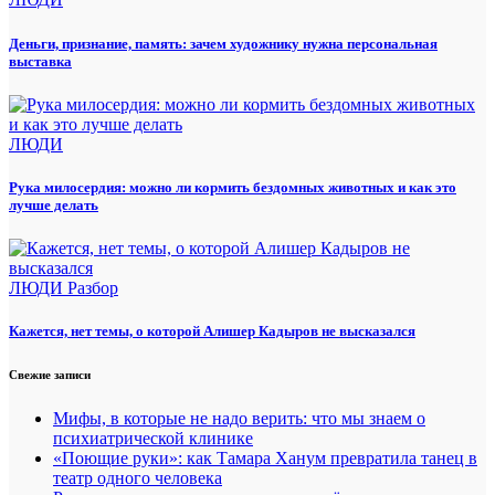
Деньги, признание, память: зачем художнику нужна персональная
выставка
ЛЮДИ
Рука милосердия: можно ли кормить бездомных животных и как это
лучше делать
ЛЮДИ
Разбор
Кажется, нет темы, о которой Алишер Кадыров не высказался
Свежие записи
Мифы, в которые не надо верить: что мы знаем о
психиатрической клинике
«Поющие руки»: как Тамара Ханум превратила танец в
театр одного человека