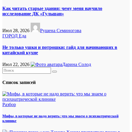
Как читать старые здания: чему меня научило
исследование ДК «Гульшан»
Июл 28, 2026
Рушена Семиногова
ГОРОД
Еда
Не только ушки и потрошки: гайд для начинающих в
китайской кухне
Июл 22, 2026
Дарина Солод
Список записей
Разбор
Мифы, в которые не надо верить: что мы знаем о психиатрической
клинике