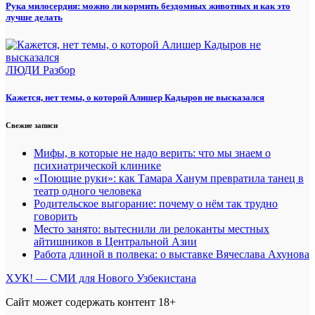
Рука милосердия: можно ли кормить бездомных животных и как это
лучше делать
ЛЮДИ
Разбор
Кажется, нет темы, о которой Алишер Кадыров не высказался
Свежие записи
Мифы, в которые не надо верить: что мы знаем о
психиатрической клинике
«Поющие руки»: как Тамара Ханум превратила танец в
театр одного человека
Родительское выгорание: почему о нём так трудно
говорить
Место занято: вытеснили ли релоканты местных
айтишников в Центральной Азии
Работа длиной в полвека: о выставке Вячеслава Ахунова
ХУК! — СМИ для Нового Узбекистана
Сайт может содержать контент 18+