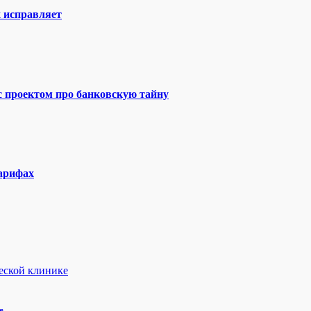
х исправляет
 с проектом про банковскую тайну
тарифах
е