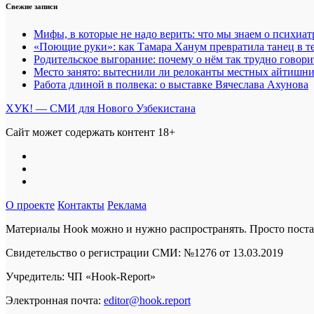
Свежие записи
Мифы, в которые не надо верить: что мы знаем о психиа
«Поющие руки»: как Тамара Ханум превратила танец в те
Родительское выгорание: почему о нём так трудно говори
Место занято: вытеснили ли релоканты местных айтишн
Работа длиной в полвека: о выставке Вячеслава Ахунова
ХУК! — СМИ для Нового Узбекистана
Сайт может содержать контент 18+
О проекте
Контакты
Реклама
Материалы Hook можно и нужно распространять. Просто постав
Свидетельство о регистрации СМИ: №1276 от 13.03.2019
Учредитель: ЧП «Hook-Report»
Электронная почта:
editor@hook.report