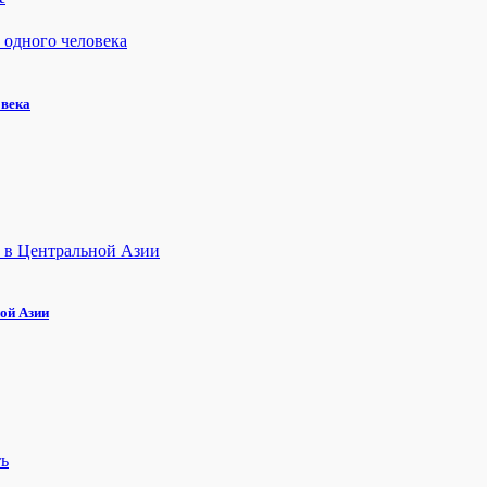
овека
ой Азии