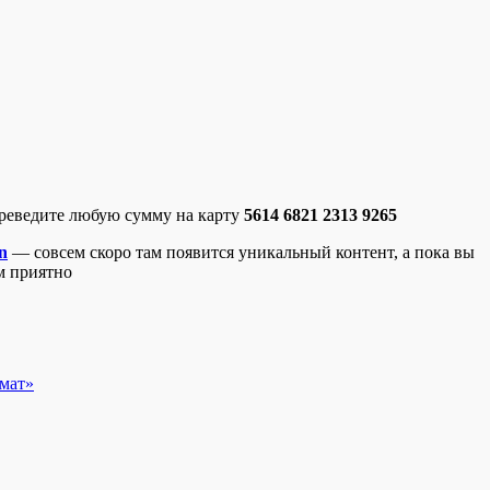
ереведите любую сумму на карту
5614 6821 2313 9265
n
— совсем скоро там появится уникальный контент, а пока вы
м приятно
змат»