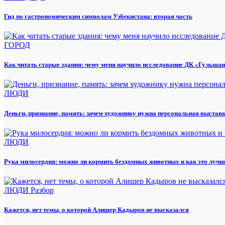
Гид по гастрономическим символам Узбекистана: вторая часть
ГОРОД
Как читать старые здания: чему меня научило исследование ДК «Гульша
ЛЮДИ
Деньги, признание, память: зачем художнику нужна персональная выстав
ЛЮДИ
Рука милосердия: можно ли кормить бездомных животных и как это лучш
ЛЮДИ
Разбор
Кажется, нет темы, о которой Алишер Кадыров не высказался