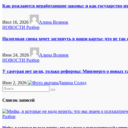
Как рождаются неработающие законы: и как государство и
Июл 16, 2026
Алина Вознюк
НОВОСТИ
Разбор
Налоговая снова хочет заглянуть в наши карты: что не так
Июн 24, 2026
Алина Вознюк
НОВОСТИ
Разбор
У самурая нет цели, только реформы: Минэнерго о новых 
Июн 2, 2026
Дарина Солод
Список записей
Разбор
Мифы, в которые не надо верить: что мы знаем о психиатрической клиник