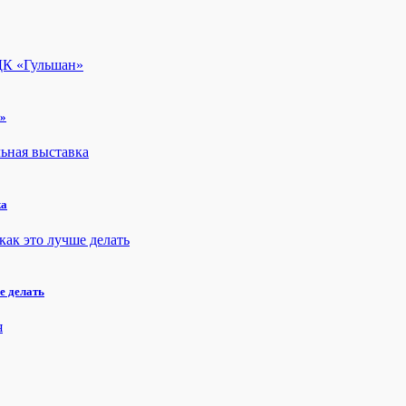
н»
ка
е делать