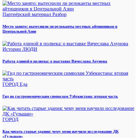
Партнёрский материал
Разбор
Место занято: вытеснили ли релоканты местных айтишников в
Центральной Азии
Истории
ЛЮДИ
Работа длиной в полвека: о выставке Вячеслава Ахунова
ГОРОД
Еда
Гид по гастрономическим символам Узбекистана: вторая часть
ГОРОД
Как читать старые здания: чему меня научило исследование ДК
«Гульшан»