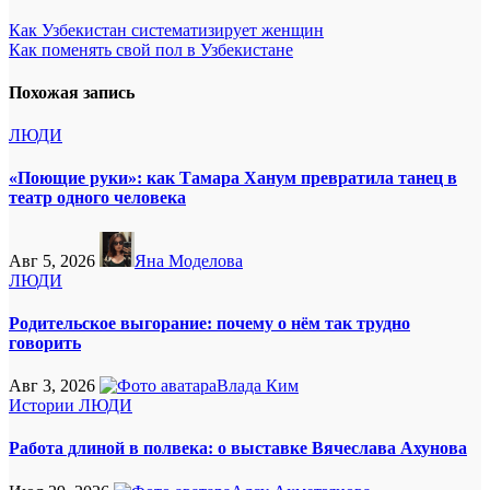
Навигация
Как Узбекистан систематизирует женщин
Как поменять свой пол в Узбекистане
по
записям
Похожая запись
ЛЮДИ
«Поющие руки»: как Тамара Ханум превратила танец в
театр одного человека
Авг 5, 2026
Яна Моделова
ЛЮДИ
Родительское выгорание: почему о нём так трудно
говорить
Авг 3, 2026
Влада Ким
Истории
ЛЮДИ
Работа длиной в полвека: о выставке Вячеслава Ахунова