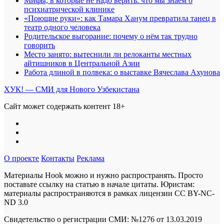
Мифы, в которые не надо верить: что мы знаем о
психиатрической клинике
«Поющие руки»: как Тамара Ханум превратила танец в
театр одного человека
Родительское выгорание: почему о нём так трудно
говорить
Место занято: вытеснили ли релоканты местных
айтишников в Центральной Азии
Работа длиной в полвека: о выставке Вячеслава Ахунова
ХУК! — СМИ для Нового Узбекистана
Сайт может содержать контент 18+
О проекте
Контакты
Реклама
Материалы Hook можно и нужно распространять. Просто
поставьте ссылку на статью в начале цитаты. Юристам:
материалы распространяются в рамках лицензии
CC BY-NC-
ND 3.0
Свидетельство о регистрации СМИ: №1276 от 13.03.2019