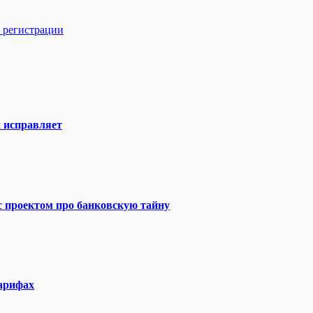
з регистрации
х исправляет
 с проектом про банковскую тайну
тарифах