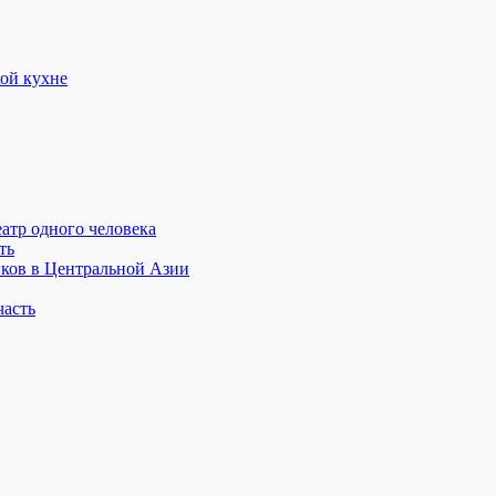
атр одного человека
ть
иков в Центральной Азии
часть