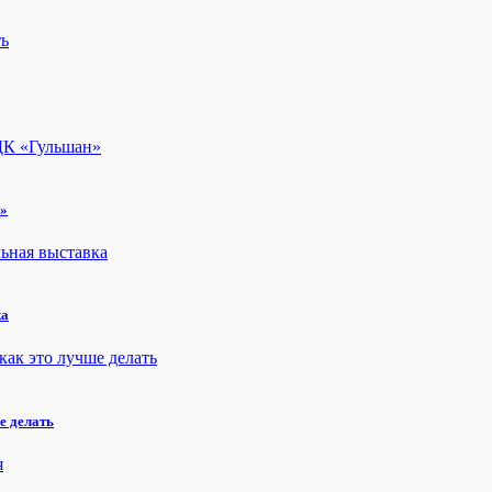
н»
ка
е делать