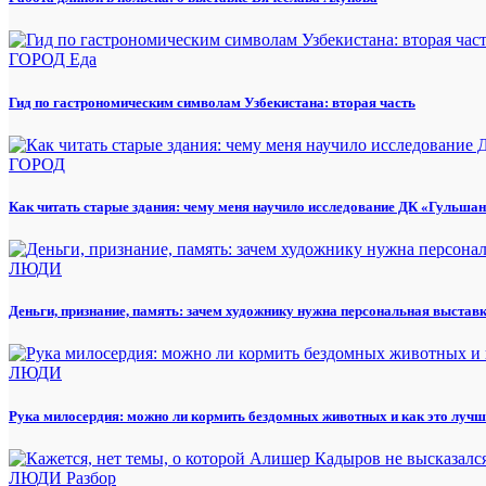
ГОРОД
Еда
Гид по гастрономическим символам Узбекистана: вторая часть
ГОРОД
Как читать старые здания: чему меня научило исследование ДК «Гульша
ЛЮДИ
Деньги, признание, память: зачем художнику нужна персональная выстав
ЛЮДИ
Рука милосердия: можно ли кормить бездомных животных и как это лучш
ЛЮДИ
Разбор