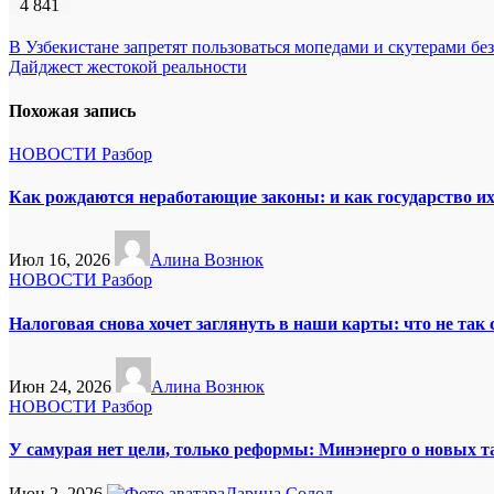
4 841
Навигация
В Узбекистане запретят пользоваться мопедами и скутерами бе
Дайджест жестокой реальности
по
записям
Похожая запись
НОВОСТИ
Разбор
Как рождаются неработающие законы: и как государство и
Июл 16, 2026
Алина Вознюк
НОВОСТИ
Разбор
Налоговая снова хочет заглянуть в наши карты: что не так
Июн 24, 2026
Алина Вознюк
НОВОСТИ
Разбор
У самурая нет цели, только реформы: Минэнерго о новых 
Июн 2, 2026
Дарина Солод