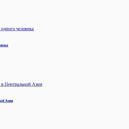
овека
ой Азии