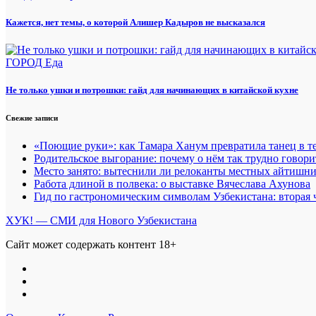
Кажется, нет темы, о которой Алишер Кадыров не высказался
ГОРОД
Еда
Не только ушки и потрошки: гайд для начинающих в китайской кухне
Свежие записи
«Поющие руки»: как Тамара Ханум превратила танец в те
Родительское выгорание: почему о нём так трудно говори
Место занято: вытеснили ли релоканты местных айтишн
Работа длиной в полвека: о выставке Вячеслава Ахунова
Гид по гастрономическим символам Узбекистана: вторая 
ХУК! — СМИ для Нового Узбекистана
Сайт может содержать контент 18+