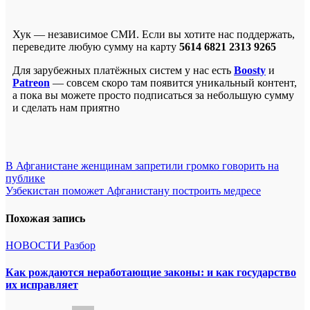
Хук — независимое СМИ. Если вы хотите нас поддержать,
переведите любую сумму на карту
5614 6821 2313 9265
Для зарубежных платёжных систем у нас есть
Boosty
и
Patreon
— совсем скоро там появится уникальный контент,
а пока вы можете просто подписаться за небольшую сумму
и сделать нам приятно
Навигация
В Афганистане женщинам запретили громко говорить на
публике
по
Узбекистан поможет Афганистану построить медресе
записям
Похожая запись
НОВОСТИ
Разбор
Как рождаются неработающие законы: и как государство
их исправляет