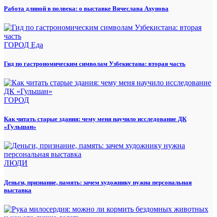
Работа длиной в полвека: о выставке Вячеслава Ахунова
ГОРОД
Еда
Гид по гастрономическим символам Узбекистана: вторая часть
ГОРОД
Как читать старые здания: чему меня научило исследование ДК
«Гульшан»
ЛЮДИ
Деньги, признание, память: зачем художнику нужна персональная
выставка