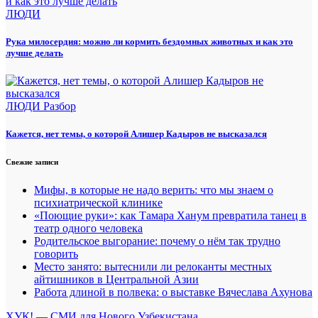
ЛЮДИ
Рука милосердия: можно ли кормить бездомных животных и как это
лучше делать
ЛЮДИ
Разбор
Кажется, нет темы, о которой Алишер Кадыров не высказался
Свежие записи
Мифы, в которые не надо верить: что мы знаем о
психиатрической клинике
«Поющие руки»: как Тамара Ханум превратила танец в
театр одного человека
Родительское выгорание: почему о нём так трудно
говорить
Место занято: вытеснили ли релоканты местных
айтишников в Центральной Азии
Работа длиной в полвека: о выставке Вячеслава Ахунова
ХУК! — СМИ для Нового Узбекистана