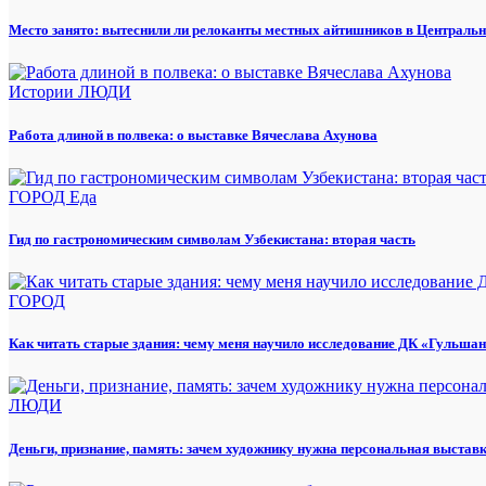
Место занято: вытеснили ли релоканты местных айтишников в Центральн
Истории
ЛЮДИ
Работа длиной в полвека: о выставке Вячеслава Ахунова
ГОРОД
Еда
Гид по гастрономическим символам Узбекистана: вторая часть
ГОРОД
Как читать старые здания: чему меня научило исследование ДК «Гульша
ЛЮДИ
Деньги, признание, память: зачем художнику нужна персональная выстав