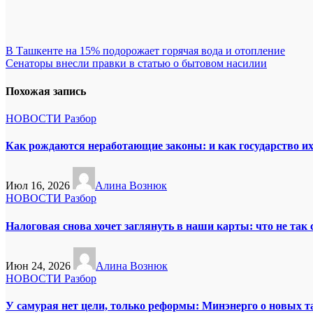
Навигация
В Ташкенте на 15% подорожает горячая вода и отопление
Сенаторы внесли правки в статью о бытовом насилии
по
записям
Похожая запись
НОВОСТИ
Разбор
Как рождаются неработающие законы: и как государство и
Июл 16, 2026
Алина Вознюк
НОВОСТИ
Разбор
Налоговая снова хочет заглянуть в наши карты: что не так
Июн 24, 2026
Алина Вознюк
НОВОСТИ
Разбор
У самурая нет цели, только реформы: Минэнерго о новых 