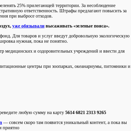
зеленять 25% прилегающей территории. За несоблюдение
стративную ответственность. Штрафы предлагают повысить за
ения при выбросе отходов.
оздух,
уже обязывали
высаживать «зеленые пояса».
фонд. Для товаров и услуг введут добровольную экологическую
кировка нужная, пока не понятно.
стр медицинских и оздоровительных учреждений и ввести для
илитационные центры при зоопарках, океанариумы, питомники и
ереведите любую сумму на карту
5614 6821 2313 9265
n
— совсем скоро там появится уникальный контент, а пока вы
м приятно