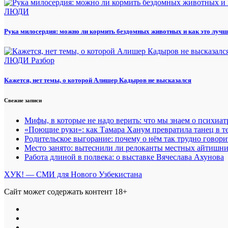
ЛЮДИ
Рука милосердия: можно ли кормить бездомных животных и как это лучш
ЛЮДИ
Разбор
Кажется, нет темы, о которой Алишер Кадыров не высказался
Свежие записи
Мифы, в которые не надо верить: что мы знаем о психиа
«Поющие руки»: как Тамара Ханум превратила танец в те
Родительское выгорание: почему о нём так трудно говори
Место занято: вытеснили ли релоканты местных айтишн
Работа длиной в полвека: о выставке Вячеслава Ахунова
ХУК! — СМИ для Нового Узбекистана
Сайт может содержать контент 18+