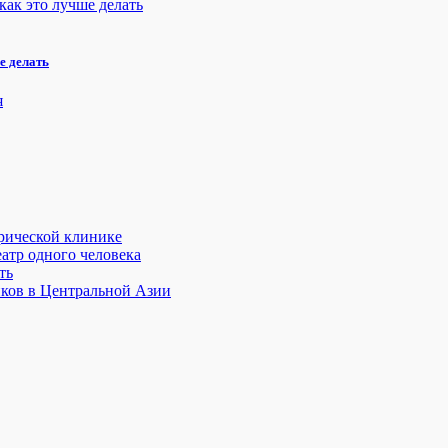
е делать
трической клинике
атр одного человека
ть
иков в Центральной Азии