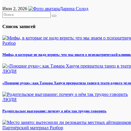
Июн 2, 2026
Дарина Солод
Список записей
Разбор
Мифы, в которые не надо верить: что мы знаем о психиатрической клиник
ЛЮДИ
«Поющие руки»: как Тамара Ханум превратила танец в театр одного чел
ЛЮДИ
Родительское выгорание: почему о нём так трудно говорить
Партнёрский материал
Разбор