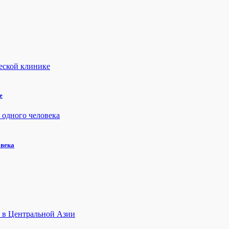
е
овека