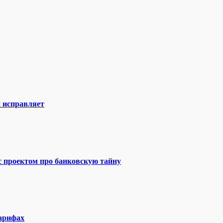
х исправляет
 с проектом про банковскую тайну
тарифах