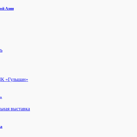
ой Азии
н»
ка