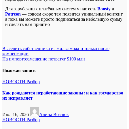
Для зарубежных платёжных систем у нас есть
Boosty
и
Patreon
— совсем скоро там появится уникальный контент,
а пока вы можете просто подписаться за небольшую сумму
и сделать нам приятно
Навигация
Выселить собственника из жилья можно только после
компенсации
по
На импортозамещение потратят $100 млн
записям
Похожая запись
НОВОСТИ
Разбор
Как рождаются неработающие законы: и как государство
их исправляет
Июл 16, 2026
Алина Вознюк
НОВОСТИ
Разбор