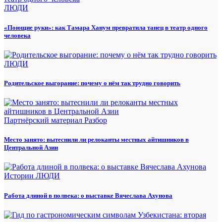
ЛЮДИ
«Поющие руки»: как Тамара Ханум превратила танец в театр одного
человека
ЛЮДИ
Родительское выгорание: почему о нём так трудно говорить
Партнёрский материал
Разбор
Место занято: вытеснили ли релоканты местных айтишников в
Центральной Азии
Истории
ЛЮДИ
Работа длиной в полвека: о выставке Вячеслава Ахунова