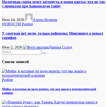
Налоговая снова хочет заглянуть в наши карты: что не так
с проектом про банковскую тайну
Июн 24, 2026
Алина Вознюк
НОВОСТИ
Разбор
У самурая нет цели, только реформы: Минэнерго о новых
тарифах
Июн 2, 2026
Дарина Солод
Список записей
Разбор
Мифы, в которые не надо верить: что мы знаем о психиатрической
клинике