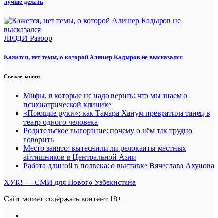
лучше делать
ЛЮДИ
Разбор
Кажется, нет темы, о которой Алишер Кадыров не высказался
Свежие записи
Мифы, в которые не надо верить: что мы знаем о
психиатрической клинике
«Поющие руки»: как Тамара Ханум превратила танец в
театр одного человека
Родительское выгорание: почему о нём так трудно
говорить
Место занято: вытеснили ли релоканты местных
айтишников в Центральной Азии
Работа длиной в полвека: о выставке Вячеслава Ахунова
ХУК! — СМИ для Нового Узбекистана
Сайт может содержать контент 18+