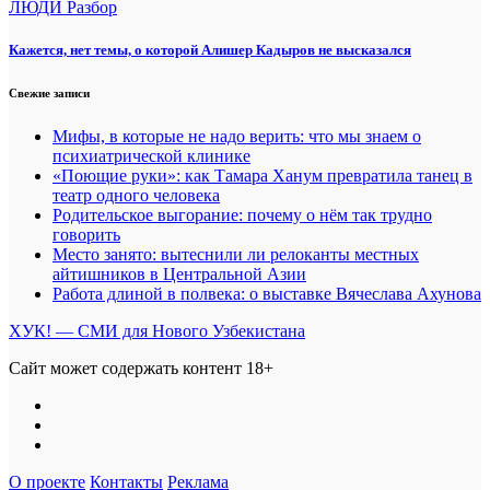
ЛЮДИ
Разбор
Кажется, нет темы, о которой Алишер Кадыров не высказался
Свежие записи
Мифы, в которые не надо верить: что мы знаем о
психиатрической клинике
«Поющие руки»: как Тамара Ханум превратила танец в
театр одного человека
Родительское выгорание: почему о нём так трудно
говорить
Место занято: вытеснили ли релоканты местных
айтишников в Центральной Азии
Работа длиной в полвека: о выставке Вячеслава Ахунова
ХУК! — СМИ для Нового Узбекистана
Сайт может содержать контент 18+
О проекте
Контакты
Реклама