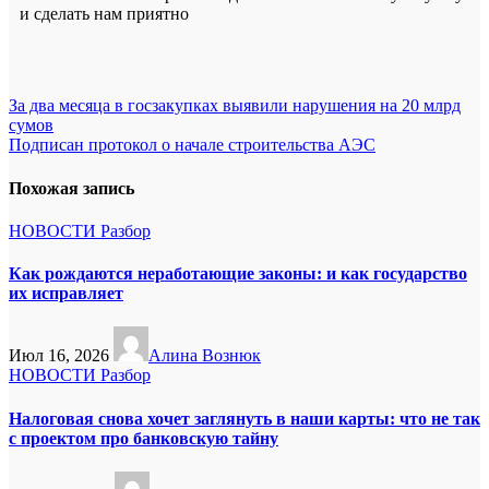
и сделать нам приятно
Навигация
За два месяца в госзакупках выявили нарушения на 20 млрд
сумов
по
Подписан протокол о начале строительства АЭС
записям
Похожая запись
НОВОСТИ
Разбор
Как рождаются неработающие законы: и как государство
их исправляет
Июл 16, 2026
Алина Вознюк
НОВОСТИ
Разбор
Налоговая снова хочет заглянуть в наши карты: что не так
с проектом про банковскую тайну