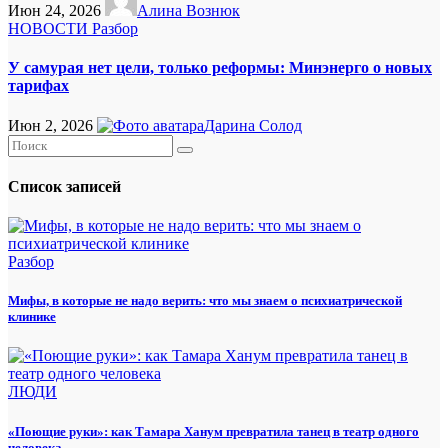
Июн 24, 2026
Алина Вознюк
НОВОСТИ
Разбор
У самурая нет цели, только реформы: Минэнерго о новых
тарифах
Июн 2, 2026
Дарина Солод
Список записей
Разбор
Мифы, в которые не надо верить: что мы знаем о психиатрической
клинике
ЛЮДИ
«Поющие руки»: как Тамара Ханум превратила танец в театр одного
человека