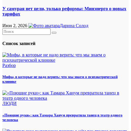
У самурая нет цели, только реформы: Минэнерго о новых
тарифах
Июн 2, 2026
Дарина Солод
Список записей
Разбор
Мифы, в которые не надо верить: что мы знаем о психиатрической
клинике
ЛЮДИ
«Поющие руки»: как Тамара Ханум превратила танец в театр одного
человека