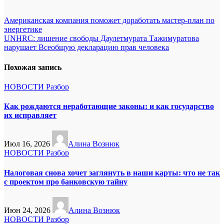
Навигация
Американская компания поможет доработать мастер-план по
энергетике
по
UNHRC: лишение свободы Даулетмурата Тажимуратова
записям
нарушает Всеобщую декларацию прав человека
Похожая запись
НОВОСТИ
Разбор
Как рождаются неработающие законы: и как государство
их исправляет
Июл 16, 2026
Алина Вознюк
НОВОСТИ
Разбор
Налоговая снова хочет заглянуть в наши карты: что не так
с проектом про банковскую тайну
Июн 24, 2026
Алина Вознюк
НОВОСТИ
Разбор