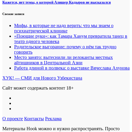
Кажется, нет темы, о которой Алишер Кадыров не высказался
Свежие записи
Мифы, в которые не надо верить: что мы знаем о
психиатрической клинике
«Поющие руки»: как Тамара Ханум превратила танец в
театр одного человека
Родительское выгорание: почему о нём так трудно
говорить
Место занято: вытеснили ли релоканты местных
айтишников в Центральной Азии
Работа длиной в полвека: о выставке Вячеслава Ахунова
ХУК! — СМИ для Нового Узбекистана
Сайт может содержать контент 18+
О проекте
Контакты
Реклама
Материалы Hook можно и нужно распространять. Просто