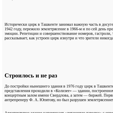
Исторически цирк в Ташкенте занимал важную часть в досуге 
1942 году, пережило землетрясение в 1966-м и по сей день пр
эмоции. Репетиции и совершенствование номеров, гастроли, т
рассказывает, как устроен цирк изнутри и что зрители никогд
Строилось и не раз
До постройки нынешнего здания в 1976 году цирк в Ташкент
представления проходили в «Колизее» — здании, построенно
концертным залом имени Свердлова, а затем — биржей. Перв
антрепренеру Ф. А. Юпятову, но был разрушен землетрясением
Архитектурно здание напоминает «летающую тарелку» с огро