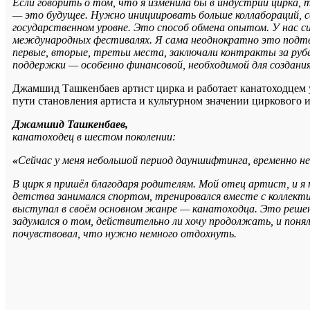
Если говорить о том, что я изменила бы в индустрии цирка, 
— это будущее. Нужно инициировать больше коллабораций, с
государственном уровне. Это способ обмена опытом. У нас 
международных фестивалях. Я сама неоднократно это подтве
первые, вторые, третьи места, заключали контракты за руб
поддержки — особенно финансовой, необходимой для создани
Джамшид Ташкенбаев артист цирка и работает канатоходцем у
пути становления артиста и культурном значении циркового 
Джамшид Ташкенбаев,
канатоходец в шестом поколении:
«
Сейчас у меня небольшой период дауншифтинга, временно н
В цирк я пришёл благодаря родителям. Мой отец артист, и я
детства занимался спортом, тренировался вместе с коллекти
выступал в своём основном жанре — канатоходца. Это решени
задумался о том, действительно ли хочу продолжать, и понял, 
почувствовал, что нужно немного отдохнуть.