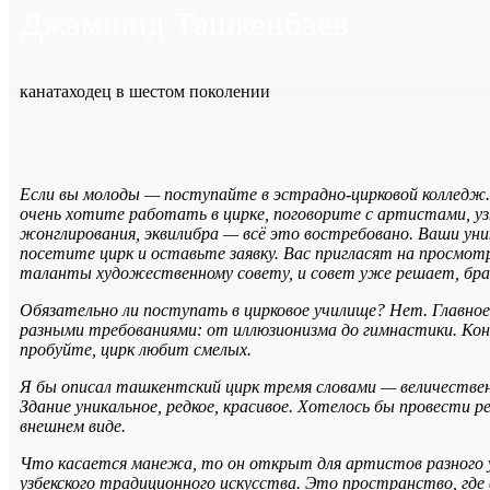
Джамшид Ташкенбаев
канатаходец в шестом поколении
Если вы молоды — поступайте в эстрадно-цирковой колледж.
очень хотите работать в цирке, поговорите с артистами, у
жонглирования, эквилибра — всё это востребовано. Ваши ун
посетите цирк и оставьте заявку. Вас пригласят на просмот
таланты художественному совету, и совет уже решает, бра
Обязательно ли поступать в цирковое училище? Нет. Главн
разными требованиями: от иллюзионизма до гимнастики. Кон
пробуйте, цирк любит смелых.
Я бы описал ташкентский цирк тремя словами — величествен
Здание уникальное, редкое, красивое. Хотелось бы провести 
внешнем виде.
Что касается манежа, то он открыт для артистов разного 
узбекского традиционного искусства. Это пространство, где