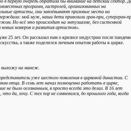
то в первую очередь обратила бы внимание на детский сектор. 
овместных программ, гастролей, организованных на
сильные артисты, они завоёвывают призовые места на
рждала: мой муж, наши дети привозили гран-при, супергран-пр
ежом. Но всё это происходит на энтузиазме, без системной
я новых номеров и развития артистов».
же 25 лет. Он рассказал нам о кризисе индустрии после пандем
искусства, а также поделился личным опытом работы в цирке.
е выхожу на манеж.
 представитель уже шестого поколения в цирковой династии. С
вом отца. В семь лет начал полноценно работать в цирке,
е не было осознанным, я просто всегда это делал. В 16 лет
что да, хочу. С тех пор не сомневался, до прошлого года, когда