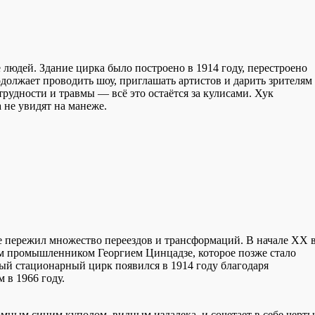
людей. Здание цирка было построено в 1914 году, перестроено
одолжает проводить шоу, приглашать артистов и дарить зрителям
рудности и травмы — всё это остаётся за кулисами. Хук
а не увидят на манеже.
е пережил множество переездов и трансформаций. В начале XX 
м промышленником Георгием Цинцадзе, которое позже стало
ый стационарный цирк появился в 1914 году благодаря
 в 1966 году.
мным синим куполом, видным издалека, и сочетает в себе черты