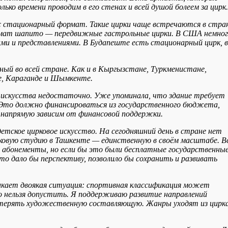
ко времени проводим в его стенах и всей душой болеем за цирк.
с стационарный формат. Такие цирки чаще встречаются в стра
рмат шапито — передвижные гастрольные цирки. В США немно
ми и представлениями. В Будапеште есть стационарный цирк, в
ный во всей стране. Как и в Кыргызстане, Туркменистане,
не, Караганде и Шымкенте.
 искусства недостаточно. Уже упоминала, что здание требует
 Это должно финансироваться из государственного бюджета,
напрямую зависим от финансовой поддержки.
тское цирковое искусство. На сегодняшний день в стране нет
рковую студию в Ташкенте — единственную в своём масштабе. В
ём абонементы, но если бы это были бесплатные государственны
то дало бы перспективу, позволило бы сохранить и развивать
никает двоякая ситуация: спортивная классификация может
о нельзя допустить. Я поддерживаю развитие направлений
потерять художественную составляющую. Жанры уходят из цирка