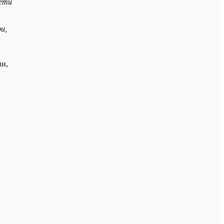
Дети
и,
ии,