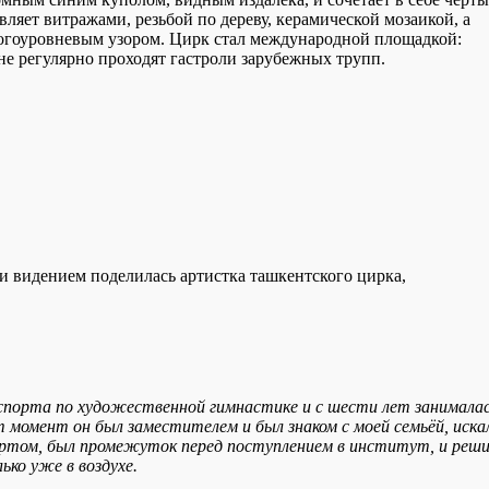
ляет витражами, резьбой по дереву, керамической мозаикой, а
ногоуровневым узором. Цирк стал международной площадкой:
ене регулярно проходят гастроли зарубежных трупп.
 и видением поделилась артистка ташкентского цирка,
р спорта по художественной гимнастике и с шести лет занимала
момент он был заместителем и был знаком с моей семьёй, иска
портом, был промежуток перед поступлением в институт, и реш
ко уже в воздухе.