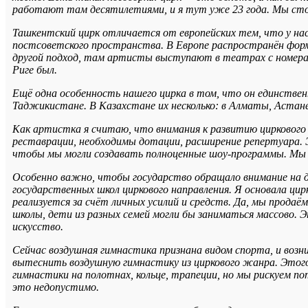
работают там десятилетиями, и я тут уже 23 года. Мы столь
Ташкентский цирк отличается от европейских тем, что у на
постсоветского пространства. В Европе распространён фо
другой подход, там артисты выступают в театрах с номера
Риге был.
Ещё одна особенность нашего цирка в том, что он единствен
Таджикистане. В Казахстане их несколько: в Алматы, Аста
Как артистка я считаю, что внимания к развитию циркового
реставрации, необходимы дотации, расширение репертуара.
чтобы мы могли создавать полноценные шоу-программы. Мы 
Особенно важно, чтобы государство обращало внимание на де
государственных школ циркового направления. Я основала ци
реализуется за счёт личных усилий и средств. Да, мы прода
школы, дети из разных семей могли бы заниматься массово. Э
искусство.
Сейчас воздушная гимнастика признана видом спорта, и воз
вытеснить воздушную гимнастику из циркового жанра. Этог
гимнастики на полотнах, кольце, трапеции, но мы рискуем 
это недопустимо.