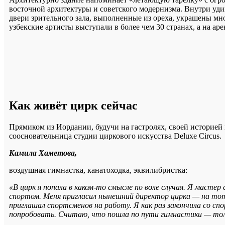
восточной архитектуры и советского модернизма. Внутри удив
двери зрительного зала, выполненные из ореха, украшены м
узбекские артисты выступали в более чем 30 странах, а на ар
Как живёт цирк сейчас
Прямиком из Иордании, будучи на гастролях, своей историей
соосновательница студии циркового искусства Deluxe Circus.
Камила Хаметова,
воздушная гимнастка, канатоходка, эквилибристка:
«В цирк я попала в каком-то смысле по воле случая. Я масте
спортом. Меня пригласил нынешний директор цирка — на тот 
приглашал спортсменов на работу. Я как раз закончила со с
попробовать. Считаю, что пошла по пути гимнастики — толь