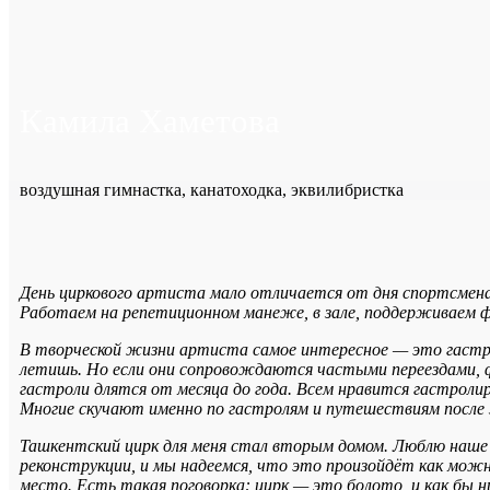
Камила Хаметова
воздушная гимнастка, канатоходка, эквилибристка
День циркового артиста мало отличается от дня спортсмен
Работаем на репетиционном манеже, в зале, поддерживаем фо
В творческой жизни артиста самое интересное — это гастрол
летишь. Но если они сопровождаются частыми переездами, 
гастроли длятся от месяца до года. Всем нравится гастролир
Многие скучают именно по гастролям и путешествиям после 
Ташкентский цирк для меня стал вторым домом. Люблю наше з
реконструкции, и мы надеемся, что это произойдёт как можн
место. Есть такая поговорка: цирк — это болото, и как бы 