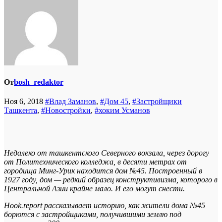
От
bosh_redaktor
Ноя 6, 2018
#Влад Заманов
,
#Дом 45
,
#Застройщики
Ташкента
,
#Новостройки
,
#хоким Усманов
Недалеко от ташкентского Северного вокзала, через дорогу
от Политехнического колледжа, в десяти метрах от
городища Минг-Урик находится дом №45. Построенный в
1927 году, дом — редкий образец конструктивизма, которого в
Центральной Азии крайне мало. И его могут снести.
Hook.report рассказывает историю, как жители дома №45
борются с застройщиками, получившими землю под