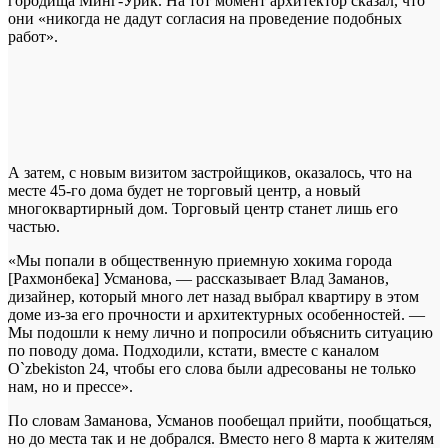
городища Минг-Урик. На тот момент архитектор сказал, что
они «никогда не дадут согласия на проведение подобных
работ».
А затем, с новым визитом застройщиков, оказалось, что на
месте 45-го дома будет не торговый центр, а новый
многоквартирный дом. Торговый центр станет лишь его
частью.
«Мы попали в общественную приемную хокима города
[Рахмонбека] Усманова, — рассказывает Влад Заманов,
дизайнер, который много лет назад выбрал квартиру в этом
доме из-за его прочности и архитектурных особенностей. —
Мы подошли к нему лично и попросили объяснить ситуацию
по поводу дома. Подходили, кстати, вместе с каналом
O`zbekiston 24, чтобы его слова были адресованы не только
нам, но и прессе».
По словам Заманова, Усманов пообещал прийти, пообщаться,
но до места так и не добрался. Вместо него 8 марта к жителям