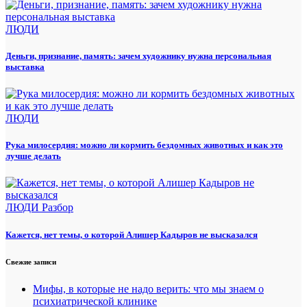
ЛЮДИ
Деньги, признание, память: зачем художнику нужна персональная
выставка
ЛЮДИ
Рука милосердия: можно ли кормить бездомных животных и как это
лучше делать
ЛЮДИ
Разбор
Кажется, нет темы, о которой Алишер Кадыров не высказался
Свежие записи
Мифы, в которые не надо верить: что мы знаем о
психиатрической клинике