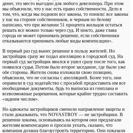
денег, это место выгодно для любого девелопера. При этом
мы объяснили, что у нас есть право собственности. Дело в
том, что, когда мы подняли все законы, то поняли: все законы
у нас на стороне собственников, и черным по белому
написано, что при желании 51 процента жильцов остаться
решать все можно только через суд. И никто, даже глава
города не может принимать решение, если собственники
отказываются принимать любые виды компенсации».
В первый раз суд вынес решение в пользу жителей. Но
застройщик сразу же подал апелляцию в городской суд. На
первый суд застройщик явился и ушел сразу после того, как
появился судья. Потом было второе заседание, где были уже
обе стороны. Жители снова изложили свою позицию,
объяснили, что не согласны с апелляцией. Более того, они
оправили в суд ходатайство с просьбой предоставить им все
необходимые документы, будь то выписка из генплана и
всевозможные разрешения, которые крайне трудно составить
«задним числом».
Но адвокаты застройщиков сменили направление защиты и
стали доказывать, что NOVASTROY — не застройщики. В
решении хокима, основываясь на котором они предлагали
жителям компенсацию и просили уехать, сказано, что
компания должна благоустроить территорию. Они показали