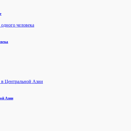
е
овека
ой Азии