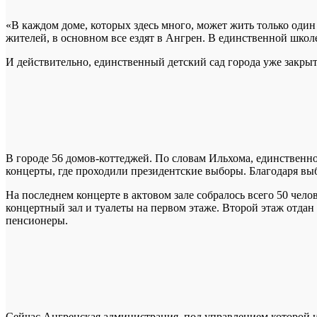
«В каждом доме, которых здесь много, может жить только один
жителей, в основном все ездят в Ангрен. В единственной школ
И действительно, единственный детский сад города уже закрыт
В городе 56 домов-коттеджей. По словам Ильхома, единственно
концерты, где проходили президентские выборы. Благодаря вы
На последнем концерте в актовом зале собралось всего 50 челов
концертный зал и туалеты на первом этаже. Второй этаж отда
пенсионеры.
Сейчас Ангренская администрация, под управлением которой и 