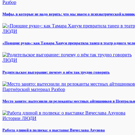
Разбор
Мифы, в которые не надо верить: что мы знаем о психиатрической клиник
ЛЮДИ
«Поющие руки»: как Тамара Ханум превратила танец в театр одного чел
ЛЮДИ
Родительское выгорание: почему о нём так трудно говорить
Партнёрский материал
Разбор
Место занято: вытеснили ли релоканты местных айтишников в Центральн
Истории
ЛЮДИ
Работа длиной в полвека: о выставке Вячеслава Ахунова