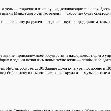
 житель — старичок или старушка, доживающие свой век. Здесь н
е имени Маяковского сейчас ремонт — скоро там будет санатори
 и наполовину разрушен — здание выкупил предприниматель, кот
е здание, принадлежащее государству и находящееся под его уп
борам в здании появились новые технологии — чтобы наблюдать
ек. Иногда собирается 30. Здание Дома культуры построено в 195
н под библиотеку и немногочисленные кружки — музыкальные и 
живет Янгиабад, хочет отремонтировать здание. Жители не проти