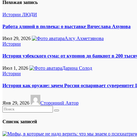
записям
Похожая запись
Истории
ЛЮДИ
Работа длиной в полвека: о выставке Вячеслава Ахунова
Июл 29, 2026
Алсу Ахметзянова
Истории
История узбекского сума: от купонов до банкнот в 200 тыся
Июл 1, 2026
Дарина Солод
Истории
История как оружие: зачем Россия оспаривает суверенитет
Янв 29, 2026
Сторонний Автор
Список записей