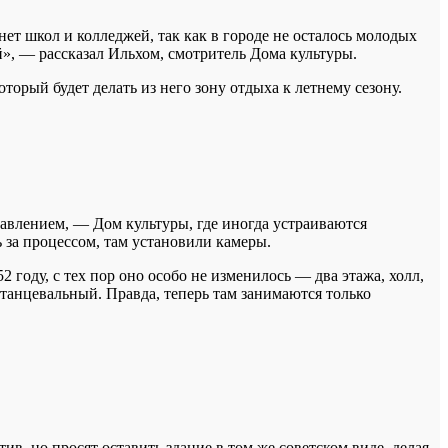
ет школ и колледжей, так как в городе не осталось молодых
й», — рассказал Ильхом, смотритель Дома культуры.
орый будет делать из него зону отдыха к летнему сезону.
равлением, — Дом культуры, где иногда устраиваются
 за процессом, там установили камеры.
2 году, с тех пор оно особо не изменилось — два этажа, холл,
танцевальный. Правда, теперь там занимаются только
в, но просят оставить здание в том же советском виде, делая