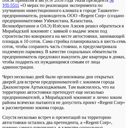
После принятия в августе 2018 года Указа президента
№
УП-5511
«О мерах по реализации эксперимента по
улучшению инвестиционного климата в городе Ташкенте»
предприниматель, руководитель ООО «Regent Corp» (создано
предпринимателями Узбекистана, Казахстана,
Великобритании и ОАЭ) Илёсхон Азизов решил обратиться в
Мирабадский хокимият с заявкой о выдаче земли под
строительство коворкинга на месте автостоянки, занимающей
площадь в 10 соток. Сама стройка планировалась в шесть-семь
соток, чтобы сохранить часть стоянки, и предусматривала
подземную парковку. В качестве социальных обязательств
предприниматель предложил выкупить две квартиры в домах,
чтобы подарить их нуждающимся семьям от лица
администрации.
Через несколько дней были организованы дни открытых
дверей для встречи предпринимателей с хокимом города
Джахонгиром Артыкходжаевым. Там выяснилось, что на
территорию автостоянки претендует еще несколько
предпринимателей, а Мирабадский хокимият и лично хоким
района всячески пытаются не допустить проект «Regent Corp»
к рассмотрению хокима города.
Спустя несколько встреч и презентаций на территорию
автостоянки остались два претендента, а «Regent Corp»,
помимо самого коворкинга, в качестве социальных