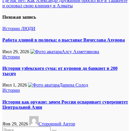
Где нас нет: Как Александр Дружинин бросил все в Ташкенте
по
и основал свою клинику в Алматы
записям
Похожая запись
Истории
ЛЮДИ
Работа длиной в полвека: о выставке Вячеслава Ахунова
Июл 29, 2026
Алсу Ахметзянова
Истории
История узбекского сума: от купонов до банкнот в 200
тысяч
Июл 1, 2026
Дарина Солод
Истории
История как оружие: зачем Россия оспаривает суверенитет
Центральной Азии
Янв 29, 2026
Сторонний Автор