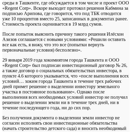
среды в Ташкенте, где обсуждается в том числе и проект ООО
«Regent Corp». Вскоре выходит протокол решения Кабмина за
подписью Арипова, где говорится, что под ТБК отводится
уже 10 процентов вместо 25, записанных в документах ранее.
Стоимость проекта оценивается в 19 млрд сумов.
После попыток выяснить причину такого решения Илёсхон
Азизов соглашается с новыми условиями: «Решили оставить
все как есть, я вижу, что это все (попытки вернуть
первоначальные условия) бесполезно».
29 января 2019 года хокимиятом города Ташкента и ООО
«Regent Corp» был подписан инвестиционный договор № 26,
а также договор о социальных обязательствах инвестора, в
пункте 4.6 которого указывается, что «после выполнения всех
условий… хоким города Ташкента в течение трех рабочих
дней примет решение о выделении инвестору земельного
участка в постоянное пользование». Однако после
выполнения всех необходимых условий инвестор не получил
решение о выделении земли ни в течение трех дней, ни в
течение последующего года, ни до сих пор.
Без получения документа о выделении земли инвестор не
согласен исполнять свои инвестиционные обязательства
(начать строительство детского сада) и вносить необходимый