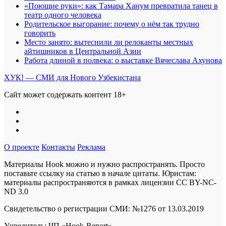
«Поющие руки»: как Тамара Ханум превратила танец в
театр одного человека
Родительское выгорание: почему о нём так трудно
говорить
Место занято: вытеснили ли релоканты местных
айтишников в Центральной Азии
Работа длиной в полвека: о выставке Вячеслава Ахунова
ХУК! — СМИ для Нового Узбекистана
Сайт может содержать контент 18+
О проекте
Контакты
Реклама
Материалы Hook можно и нужно распространять. Просто
поставьте ссылку на статью в начале цитаты. Юристам:
материалы распространяются в рамках лицензии
CC BY-NC-
ND 3.0
Свидетельство о регистрации СМИ: №1276 от 13.03.2019
Учредитель: ЧП «Hook-Report»