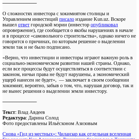
──────────
О сложностях инвестора с хокимиятом столицы и
Управлением инвестиций
писало
издание Kun.uz. Вскоре
вышел
ответ
городской мэрии (инвестор
опубликовал
опровержение), где сообщается о якобы нарушениях в начале
и в процессе «самовольного строительства», однако ничего не
говорится о причинах, по которым решение о выделении
земли так и не было подписано.
«Верно, что инвестиции и инвесторы играют важную роль в
социально-экономическом развитии нашей страны. Однако,
если все процессы будут осуществляться в соответствии с
законом, ничьи права не будут нарушены, а экономический
ущерб нанесен не будет», — заключает в своем сообщении
хокимият, вероятно, забыв о том, что, нарушая договор, так и
не вынес решения о выделении земли инвестору.
──────────
Текст
: Влад Авдеев
Редактура
: Дарина Солод
Фото предоставлены Ильёсхоном Азизовым
Навигация
Снова «Гид из местных»: Чиланзар как отдельная вселенная