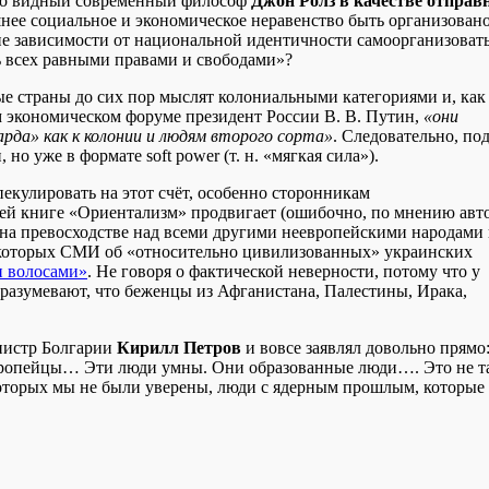
что видный современный философ
Джон Ролз в качестве отправ
нее социальное и экономическое неравенство быть организовано
е зависимости от национальной идентичности самоорганизоват
ь всех равными правами и свободами»?
ые страны до сих пор мыслят колониальными категориями и, как
 экономическом форуме президент России В. В. Путин,
«они
рда» как к колонии и людям второго сорта»
. Следовательно, по
 уже в формате soft power (т. н. «мягкая сила»).
екулировать на этот счёт, особенно сторонникам
оей книге «Ориентализм» продвигает (ошибочно, по мнению авт
 на превосходстве над всеми другими неевропейскими народами
некоторых СМИ об «относительно цивилизованных» украинских
и волосами»
. Не говоря о фактической неверности, потому что у
дразумевают, что беженцы из Афганистана, Палестины, Ирака,
нистр Болгарии
Кирилл Петров
и вовсе заявлял довольно прямо
вропейцы… Эти люди умны. Они образованные люди…. Это не т
которых мы не были уверены, люди с ядерным прошлым, которые