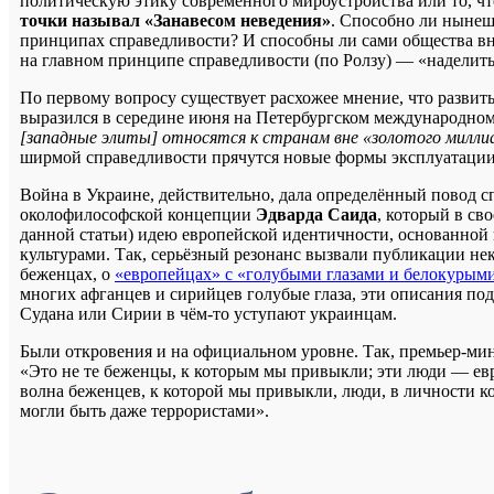
политическую этику современного мироустройства или то, 
точки называл «Занавесом неведения»
. Способно ли нынеш
принципах справедливости? И способны ли сами общества вн
на главном принципе справедливости (по Ролзу) — «наделит
По первому вопросу существует расхожее мнение, что развит
выразился в середине июня на Петербургском международном
[западные элиты] относятся к странам вне «золотого миллиа
ширмой справедливости прячутся новые формы эксплуатации, но
Война в Украине, действительно, дала определённый повод сп
околофилософской концепции
Эдварда Саида
, который в св
данной статьи) идею европейской идентичности, основанной
культурами. Так, серьёзный резонанс вызвали публикации 
беженцах, о
«европейцах» с «голубыми глазами и белокурым
многих афганцев и сирийцев голубые глаза, эти описания по
Судана или Сирии в чём-то уступают украинцам.
Были откровения и на официальном уровне. Так, премьер-ми
«Это не те беженцы, к которым мы привыкли; эти люди — е
волна беженцев, к которой мы привыкли, люди, в личности 
могли быть даже террористами».