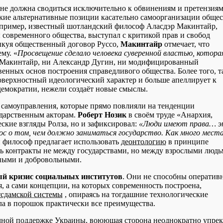
 не должна сводиться исключительно к обвинениям и претензиям
кие альтернативные позиции касательно самоорганизации общес
апример, известный шотландский философ Аласдэр Макинтайр,
овременного общества, выступал с критикой прав и свобод
тикуя общественный договор Руссо,
Макинтайр
отмечает, что
му. «
Просвещение сделало человека суверенной властью, котора
м Макинтайр, ни Александр Дугин, ни модифицированный
нных основ построения справедливого общества. Более того, т
верхностный идеологический характер и больше апеллирует к
демократии, нежели создаёт новые смыслы.
самоуправления, которые прямо повлияли на тенденции
ударственным акторам.
Роберт Нозик
в своём труде «Анархия,
еские взгляды Ролза, но и зафиксировал:
«Люди имеют права… 
ос о том, чем должно заниматься государство. Как много мест
философ предлагает использовать
деонтологию
в принципе
ать контракты не между государствами, но между взрослыми люд
одными и добровольными.
й кризис социальных институтов
. Они не способны оператив
я, а сами концепции, на которых современность построена,
сдамской системы
, опираясь на тогдашние технологические
ла в порошок практически все преимущества.
очной поддержке Украины, воюющая сторона неоднократно упрек