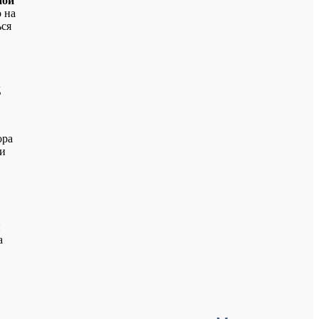
ной
 на
ься
д
ора
 и
:
а