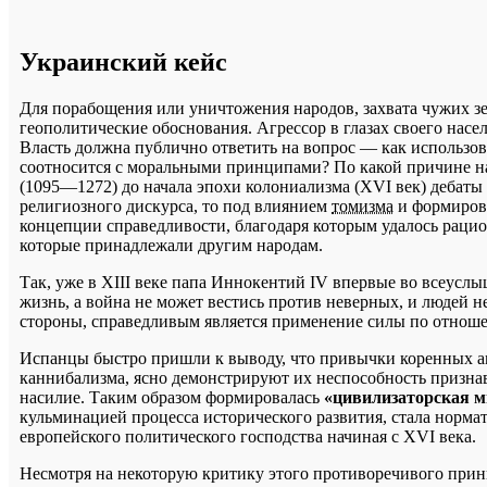
Украинский кейс
Для порабощения или уничтожения народов, захвата чужих з
геополитические обоснования. Агрессор в глазах своего насе
Власть должна публично ответить на вопрос — как использо
соотносится с моральными принципами? По какой причине на
(1095—1272) до начала эпохи колониализма (XVI век) дебат
религиозного дискурса, то под влиянием
томизма
и формирова
концепции справедливости, благодаря которым удалось рацио
которые принадлежали другим народам.
Так, уже в XIII веке папа Иннокентий IV впервые во всеуслыш
жизнь, а война не может вестись против неверных, и людей не
стороны, справедливым является применение силы по отношен
Испанцы быстро пришли к выводу, что привычки коренных ам
каннибализма, ясно демонстрируют их неспособность признава
насилие. Таким образом формировалась
«цивилизаторская м
кульминацией процесса исторического развития, стала норма
европейского политического господства начиная с XVI века.
Несмотря на некоторую критику этого противоречивого принц