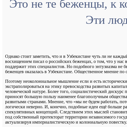
Это не те беженцы, к
Эти люд
Однако стоит заметить, что и в Узбекистане чуть ли не кажд
восхищением писал о российских беженцах, о том, что у нас в
поддержит этих специалистов. Но подобного энтузиазма не бы
беженцев оказалась в Узбекистане. Общественное мнение по 
Поэтому неоколониальное мышление если и есть исторически
экстраполироваться на этику превосходства развитых капит
человеческой натуре. Более того, социалистический дискурс п
приносят большую пользу наименее благополучным обществам
развитыми странами. Мнение, что «мы не будем работать, пот
логически неверно. И, конечно, подобные идеи ещё больше ра
спекулятивных концепций. Следствием этих мыслей становитс
под собственный протекторат территории независимого госуд
актуализируя империалистическую и колониальную повестку.