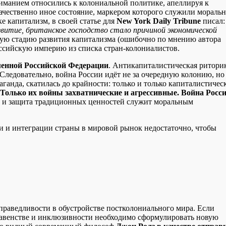
иманием относились к колониальной политике, апеллируя к
ачественно иное состояние, маркером которого служили мораль
е капитализм, в своей статье для
New York Daily Tribune
писал:
витие, британское господство стало причиной экономической
ую стадию развития капитализма (ошибочно по мнению автора
оссийскую империю из списка стран-колониалистов.
менной Российской Федерации
. Антикапиталистическая ритори
Следовательно, война России идёт не за очередную колонию, но 
ганда, скатилась до крайности: только и только капиталистичес
Только их войны захватнические и агрессивные. Война Росси
и и защита традиционных ценностей служит моральным
и и интеграции страны в мировой рынок недостаточно, чтобы
раведливости в обустройстве постколониального мира. Если
 равенстве и инклюзивности необходимо сформулировать новую