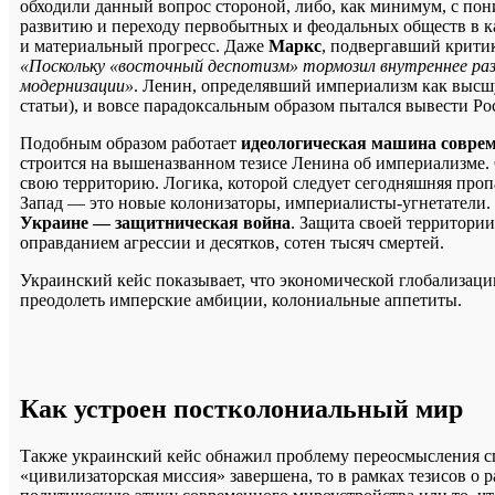
обходили данный вопрос стороной, либо, как минимум, с пон
развитию и переходу первобытных и феодальных обществ в к
и материальный прогресс. Даже
Маркс
, подвергавший критик
«Поскольку «восточный деспотизм» тормозил внутреннее раз
модернизации»
. Ленин, определявший империализм как высш
статьи), и вовсе парадоксальным образом пытался вывести Р
Подобным образом работает
идеологическая машина совре
строится на вышеназванном тезисе Ленина об империализме. 
свою территорию. Логика, которой следует сегодняшняя пропа
Запад — это новые колонизаторы, империалисты-угнетатели.
Украине — защитническая война
. Защита своей территори
оправданием агрессии и десятков, сотен тысяч смертей.
Украинский кейс показывает, что экономической глобализаци
преодолеть имперские амбиции, колониальные аппетиты.
Как устроен постколониальный мир
Также украинский кейс обнажил проблему переосмысления сп
«цивилизаторская миссия» завершена, то в рамках тезисов о