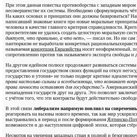
При этом данная повестка противоборства с западным миром
несовершенстве их системы. Необходимо сформулировать чёт
На каких основах и принципах они должны базироваться? Н
написавший знаковые книги про новые моральные принципы с
человека в качестве главного критерия справедливости. Кри
просветителям не удалось создать целостную моральную систе
диктует, что правильно, а что нет»
, — писал он. Но ни са
пантюркизм не выработали конкретных рациональныхнравстве
называемая
концепция Евразийства
носит неоформленный, по
сопротивлению против так называемого экспорта свободы и 
На другом идейном полюсе продолжают развиваться системы 
предоставления государством своих функций на откуп негос
государство и утопия» не только подверг критике идеалистич
права настолько сильны и всеобъемлющи, что возникает вопр
права личности оставляют для государства?»
Американский 
ненападения государств друг на друга. Это позволит заключ
с учётом того, что эти контракты будут действительно своб
В этой связи
либерализм напрямую повлиял на современны
реагировать на вызовы нового времени, так как мир ускорилс
выстраивались в период и после формирования
Ялтинско-Пот
возможности и до наступления цифровой эпохи, которая стёр
Несмотря на уверения западных стран в полной и безоговор