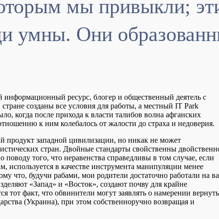
 которым мы привыкли; 
и умны. Они образован
ый информационный ресурс, блогер и общественный деятель с
 стране созданы все условия для работы, а местный IT Park
ло, когда после прихода к власти талибов волна афганских
отношению к ним колебалось от жалости до страха и недоверия.
й продукт западной цивилизации, но никак не может
алистических стран. Двойные стандарты свойственны двойственн
о поводу того, что неравенства справедливы в том случае, если
, используется в качестве инструмента манипуляции менее
ому что, будучи рабами, мои родители достаточно работали на ва
зделяют «Запад» и «Восток», создают почву для крайне
я тот факт, что обвинители могут заявлять о намерении вернуть
арства (Украина), при этом собственноручно возвращая и