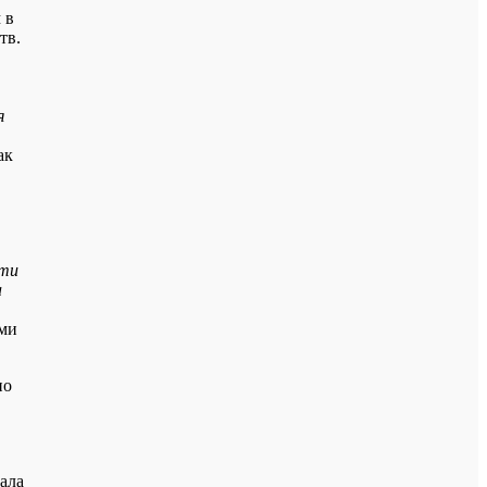
 в
тв.
я
ак
эти
а
ьми
но
ала