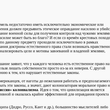
емель недостаточно иметь исключительно экономические или
ления должен предъявить этическое оправдание насилию и убийс
вание военной силы для получения контроля над чужими землям
силие может быть во благо? И если со времён крестовых поход
ы по данному предмету проходили исключительно в рамках
ния доктрины естественного права стали возникать нравствен
нализировать цели и мотивы завоеваний и владений землями,
ание заявит, что у каждого человека есть естественное право на
льзя лишать собственности просто из-за их неверия. С другой
ию к тем, кто нарушает естественные законы.
ериканцев, от наготы до нежелания работать и предполагаемог
ть эти законы, а значит, дают колонизаторам моральное право н
иссия» колониализма
. Идея о том, что цивилизация является
тивной и оказалась крайне эффективной для оправдания проекта
ипа (Дидро, Руссо, Кант и др.), большинство мыслителей либо