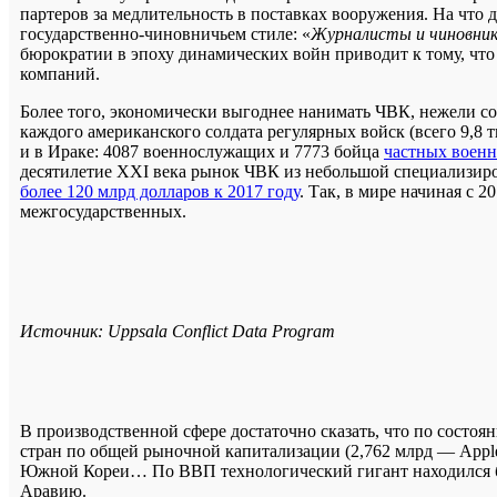
партеров за медлительность в поставках вооружения. На что
государственно-чиновничьем стиле: «
Журналисты и чиновник
бюрократии в эпоху динамических войн приводит к тому, что
компаний.
Более того, экономически выгоднее нанимать ЧВК, нежели с
каждого американского солдата регулярных войск (всего 9,8 
и в Ираке: 4087 военнослужащих и 7773 бойца
частных воен
десятилетие XXI века рынок ЧВК из небольшой специализиро
более 120 млрд долларов к 2017 году
. Так, в мире начиная с 
межгосударственных.
Источник: Uppsala Conflict Data Program
В производственной сфере достаточно сказать, что по состоя
стран по общей рыночной капитализации (2,762 млрд — Appl
Южной Кореи… По ВВП технологический гигант находился бы
Аравию.