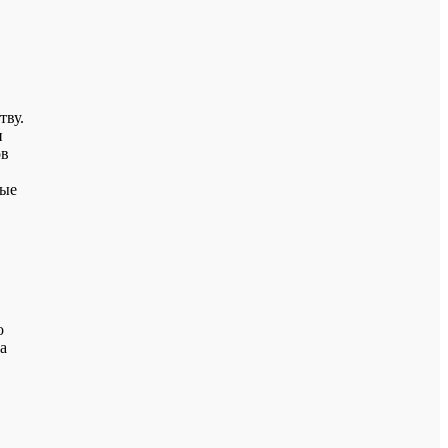
тву.
и
ов
ные
о
а