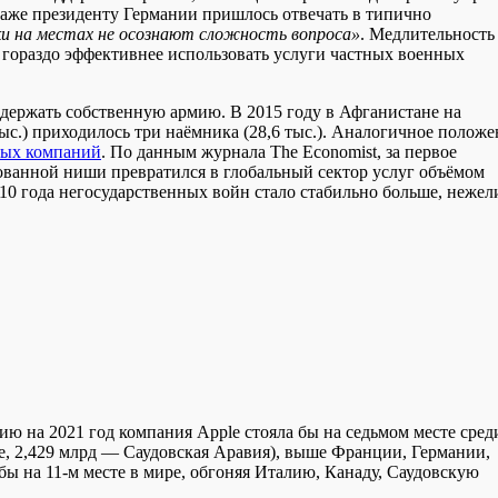
 даже президенту Германии пришлось отвечать в типично
и на местах не осознают сложность вопроса»
. Медлительность
 гораздо эффективнее использовать услуги частных военных
одержать собственную армию. В 2015 году в Афганистане на
тыс.) приходилось три наёмника (28,6 тыс.). Аналогичное полож
ных компаний
. По данным журнала The Economist, за первое
ванной ниши превратился в глобальный сектор услуг объёмом
2010 года негосударственных войн стало стабильно больше, нежел
нию на 2021 год компания Apple стояла бы на седьмом месте сред
e, 2,429 млрд — Саудовская Аравия), выше Франции, Германии,
 на 11-м месте в мире, обгоняя Италию, Канаду, Саудовскую