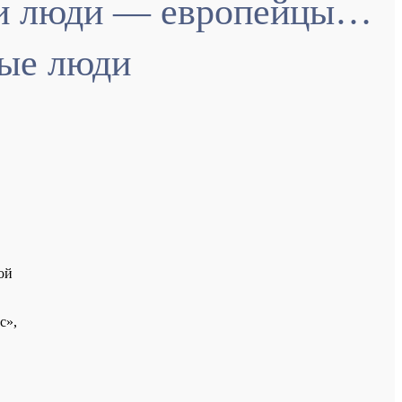
эти люди — европейцы…
ные люди
ой
с»,