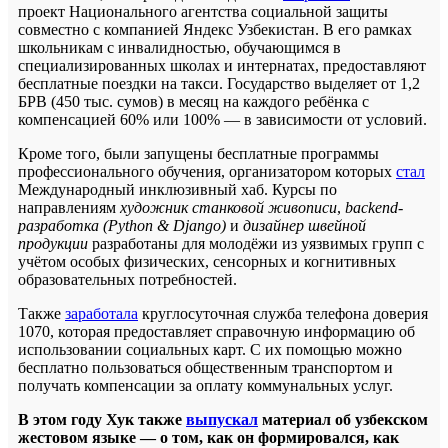
проект Национального агентства социальной защиты
совместно с компанией
Яндекс Узбекистан
. В его рамках
школьникам с инвалидностью, обучающимся в
специализированных школах и интернатах, предоставляют
бесплатные поездки на такси. Государство выделяет от
1,2
БРВ (450 тыс. сумов)
в месяц на каждого ребёнка с
компенсацией
60% или 100%
— в зависимости от условий.
Кроме того, были запущены бесплатные программы
профессионального обучения, организатором которых
стал
Международный инклюзивный хаб
. Курсы по
направлениям
художник станковой живописи
,
backend-
разработка (Python & Django)
и
дизайнер швейной
продукции
разработаны для молодёжи из уязвимых групп с
учётом особых физических, сенсорных и когнитивных
образовательных потребностей.
Также
заработала
круглосуточная служба
телефона доверия
1070
, которая предоставляет справочную информацию об
использовании социальных карт. С их помощью можно
бесплатно пользоваться общественным транспортом и
получать компенсации за оплату коммунальных услуг.
В этом году Хук также
выпускал
материал об узбекском
жестовом языке — о том, как он формировался, как