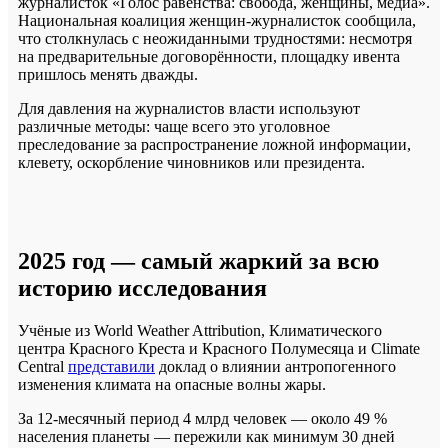
журналисток «Голос равенства: свобода, женщины, медиа».
Национальная коалиция женщин-журналисток сообщила,
что столкнулась с неожиданными трудностями: несмотря
на предварительные договорённости, площадку ивента
пришлось менять дважды.
Для давления на журналистов власти используют
различные методы: чаще всего это уголовное
преследование за распространение ложной информации,
клевету, оскорбление чиновников или президента.
2025 год — самый жаркий за всю
историю исследования
Учёные из World Weather Attribution, Климатического
центра Красного Креста и Красного Полумесяца и Climate
Central
представили
доклад о влиянии антропогенного
изменения климата на опасные волны жары.
За 12-месячный период 4 млрд человек — около 49 %
населения планеты — пережили как минимум 30 дней