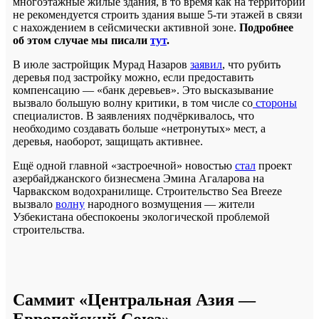
многоэтажные жилые здания, в то время как на территории
не рекомендуется строить здания выше 5-ти этажей в связи
с нахождением в сейсмически активной зоне.
Подробнее
об этом случае мы писали
тут
.
В июле застройщик Мурад Назаров
заявил
, что рубить
деревья под застройку можно, если предоставить
компенсацию — «банк деревьев». Это высказывание
вызвало большую волну критики, в том числе со
стороны
специалистов. В заявлениях подчёркивалось, что
необходимо создавать больше «нетронутых» мест, а
деревья, наоборот, защищать активнее.
Ещё одной главной «застроечной» новостью
стал
проект
азербайджанского бизнесмена Эмина Агаларова на
Чарвакском водохранилище. Строительство Sea Breeze
вызвало
волну
народного возмущения — жители
Узбекистана обеспокоены экологической проблемой
строительства.
Саммит «Центральная Азия —
Европейский Союз»