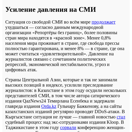
Усиление давления на СМИ
Ситуация со свободой СМИ во всём мире
продолжает
ухудшаться — согласно данным международной
организации «Репортёры без границ», более половины
стран мира находятся в «красной зоне». Менее 0,8%
населения мира проживает в стране, где свобода прессы
полностью гарантирована, и менее 8% — в стране, где она
может считаться «удовлетворительной». Давление на
журналистов связано с сочетанием политических
репрессий, экономической нестабильности, угроз и
цифровых атак.
Страны Центральной Азии, которые и так не занимали
высоких позиций в индексе, усилили преследование
журналистов: в Казахстане в этом году осудили нескольких
представителей СМИ, в том числе автора сатирического
издания QazNews24 Темирлана Есенбека и задержали
главреда издания
Orda.kz
Гульнару Бажкенову, а на сайты
казахстанских изданий регулярно проводят DDoS-атаки. В
Кыргызстане ситуация не лучше — главной новостью
стал
судебный процесс над экс-сотрудниками издания Kloop. В
Таджикистане в этом году
сорвали
конференцию женщин-