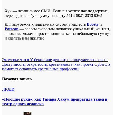
Хук — независимое СМИ. Если вы хотите нас поддержать,
переведите любую сумму на карту
5614 6821 2313 9265
Для зарубежных платёжных систем у нас есть
Boosty
и
Patreon
— совсем скоро там появится уникальный контент,
а пока вы можете просто подписаться за небольшую сумму
и сделать нам приятно
Навигация
Экомеры: что в Узбекистане делают, но получается не очень
Доступность, открытость, креативность: как проект CyberQiz
по
помогает осваивать креативные профессии
записям
Похожая запись
ЛЮДИ
«Поющие руки»: как Тамара Ханум превратила танец в
театр одного человека