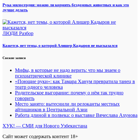
Рука милосердия: можно ли кормить бездомных животных и как это
лучше делать
ЛЮДИ
Разбор
Кажется, нет темы, о которой Алишер Кадыров не высказался
Свежие записи
Мифы, в которые не надо верить: что мы знаем о
психиатрической клинике
«Поющие руки»: как Тамара Ханум превратила танец в
театр одного человека
Родительское выгорание: почему о нём так трудно
говорить
Место занято: вытеснили ли релоканты местных
айтишников в Центральной Азии
Работа длиной в полвека: о выставке Вячеслава Ахунова
ХУК! — СМИ для Нового Узбекистана
Сайт может содержать контент 18+