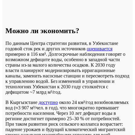
Можно ли экономить?
По данным Центра стратегии развития, в Узбекистане
годовой сток рек и других источников
оценивается
примерно в 116 км³. Долгосрочные наблюдения говорят о
возможном дефиците воды, особенно в западной части
страны из-за малого количества осадков. К 2030 году
власти планируют модернизировать ирригационные
каналы, заменить насосные станции и пересмотреть подход
к управлению водой. Без изменений в управлении и
технологиях Узбекистан к 2030 году столкнётся с
дефицитом ~7 млрд м³/год.
В Кыргызстане
доступно
около 24 км³/год возобновляемых
вод (≈3 907 м³/чел. в год), что многократно превышает
потребности населения. Через 10 лет дефицит воды в
регионе достигнет примерно 25–30 % от потребностей.
При таком развитии риск сельского коллапса возрастает:
падение урожаев и будущий климатический мигрантский
кризис называют масштабными угрозами для всей