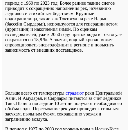
период с 1960 по 2023 год. Более раннее таяние снегов
приводит к сокращению наполнения рек, исчезанию
ледников и стихийным бедствиям. Крупные
водохранилища, такие как Токтогул на реке Нарын
(бассейн Сырдарьи), используются для генерации летом
(ирригация) и накопления зимой. По оценкам
исследователей, уже к 2050 году приток воды в Токтогуле
сократится на 18,8 %. А значит, водный кризис может
спровоцировать энергодефицит в регионе и повысить
зависимость от внешних поставщиков.
Больше всего от температуры
страдают
реки Центральной
Азии. И Амударья, и Сырдарья питаются за счёт ледников
Тянь-Шаня и последние 10 лет не получают необходимого
объёма воды. Пересыхание рек уже приводит к сильным
засухам, пыльным бурям, сокращению урожая и
загрязнению воздуха.
В период с 1927 по 2003 год уровень воды в Иссык-Куле