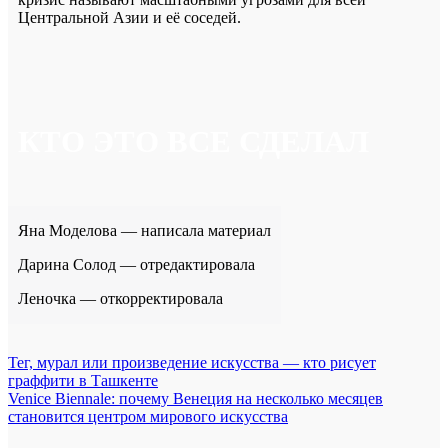
Центральной Азии и её соседей.
КТО ЭТО ВСЕ СДЕЛАЛ
Яна Моделова — написала материал
Дарина Солод — отредактировала
Леночка — откорректировала
Навигация
Тег, мурал или произведение искусства — кто рисует
граффити в Ташкенте
по
Venice Biennale: почему Венеция на несколько месяцев
записям
становится центром мирового искусства