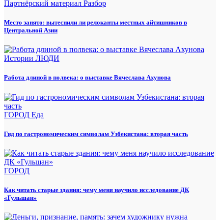
Партнёрский материал
Разбор
Место занято: вытеснили ли релоканты местных айтишников в
Центральной Азии
Истории
ЛЮДИ
Работа длиной в полвека: о выставке Вячеслава Ахунова
ГОРОД
Еда
Гид по гастрономическим символам Узбекистана: вторая часть
ГОРОД
Как читать старые здания: чему меня научило исследование ДК
«Гульшан»