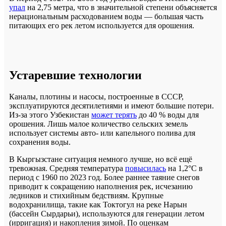
упал
на 2,75 метра, что в значительной степени объясняется
нерациональным расходованием воды — большая часть
питающих его рек летом используется для орошения.
Устаревшие технологии
Каналы, плотины и насосы, построенные в СССР,
эксплуатируются десятилетиями и имеют большие потери.
Из-за этого Узбекистан
может терять
до 40 % воды для
орошения. Лишь малое количество сельских земель
использует системы авто- или капельного полива для
сохранения воды.
В Кыргызстане ситуация немного лучше, но всё ещё
тревожная. Средняя температура
повысилась
на 1,2°C в
период с 1960 по 2023 год. Более раннее таяние снегов
приводит к сокращению наполнения рек, исчезанию
ледников и стихийным бедствиям. Крупные
водохранилища, такие как Токтогул на реке Нарын
(бассейн Сырдарьи), используются для генерации летом
(ирригация) и накопления зимой. По оценкам