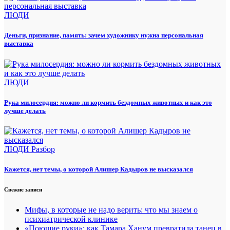
ЛЮДИ
Деньги, признание, память: зачем художнику нужна персональная
выставка
ЛЮДИ
Рука милосердия: можно ли кормить бездомных животных и как это
лучше делать
ЛЮДИ
Разбор
Кажется, нет темы, о которой Алишер Кадыров не высказался
Свежие записи
Мифы, в которые не надо верить: что мы знаем о
психиатрической клинике
«Поющие руки»: как Тамара Ханум превратила танец в